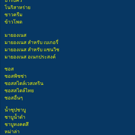
บาร์บีคิว
โนริสาหร่าย
ซาวครีม
ข้าวโพด
มายองเนส
มายองเนส สำหรับ เบเกอรี่
มายองเนส สำหรับ แซนวิช
มายองเนส อเนกประสงค์
ซอส
ซอสพิซซ่า
ซอสสไตล์เวสเทริน
ซอสสไตล์ไทย
ซอสอื่นๆ
น้ำซุปชาบู
ชาบูน้ำดำ
ชาบูทงคตสึ
หม่าล่า