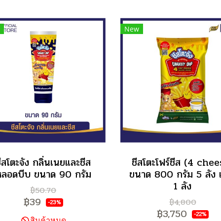
New
ีสโตะจัง กลิ่นเนยและชีส
ชีสโตะโฟร์ชีส (4 chee
หลอดบีบ ขนาด 90 กรัม
ขนาด 800 กรัม 5 ลัง
1 ลัง
฿50.70
฿39
฿4,800
-23%
฿3,750
-22%
สินค้าหมด