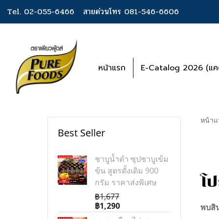
Tel. 02-055-6466
สายด่วนโทร 081-546-6606
หน้าแรก
E-Catalog 2026 (แคต
หน้าแ
Best Seller
ชาบูน้ำดำ ซุปชาบูเข้ม
ข้น สูตรดั้งเดิม 900
โป
กรัม ราคาส่งพิเศษ
฿1,677
฿1,290
พบสิน