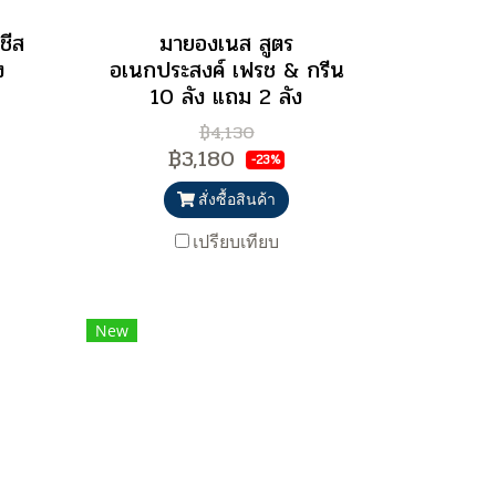
ชีส
มายองเนส สูตร
ง
อเนกประสงค์ เฟรช & กรีน
10 ลัง แถม 2 ลัง
฿4,130
฿3,180
-23%
สั่งซื้อสินค้า
เปรียบเทียบ
New