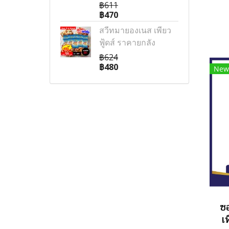
฿611
฿470
สวีทมายองเนส เพียว
ฟู้ดส์ ราคายกลัง
฿624
฿480
New
ซอ
เ