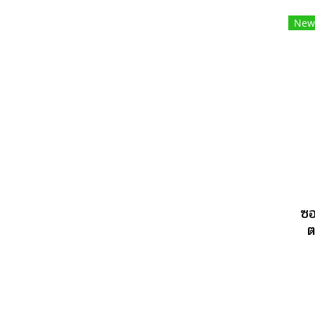
New
ซอ
ต