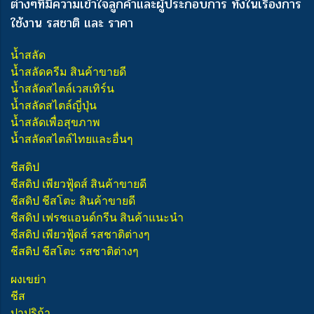
ต่างๆ
ที่มีความเข้าใจลูกค้าและผู้ประกอบการ ทั้งในเรื่องการ
ใช้งาน รสชาติ และ ราคา
น้ำสลัด
น้ำสลัดครีม สินค้าขายดี
น้ำสลัดสไตล์เวสเทิร์น
น้ำสลัดสไตล์ญี่ปุ่น
น้ำสลัดเพื่อสุขภาพ
น้ำสลัดสไตล์ไทยและอื่นๆ
ชีสดิป
ชีสดิป เพียวฟู้ดส์ สินค้าขายดี
ชีสดิป ชีสโตะ สินค้าขายดี
ชีสดิป เฟรชแอนด์กรีน สินค้าแนะนำ
ชีสดิป เพียวฟู้ดส์ รสชาติต่างๆ
ชีสดิป ชีสโตะ รสชาติต่างๆ
ผงเขย่า
ชีส
ปาปริก้า