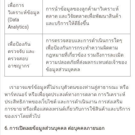
เพื่อการ
การนำข้อมูลของลูกค้ามาวิเคราะห์
วิเคราะห์ข้อมูล
ตลาด และวิจัยตลาดเพื่อพัฒนาสินค้า
(Data
และบริการให้ดียิ่งขึ้น
Analytics)
การตรวจสอบและการดำเนินการใดๆ
เพื่อป้องกัน
เพื่อป้องกันการกระทำความผิดตาม
ตรวจจับ และ
กฎหมายที่เกี่ยวข้อง รวมถึงการละเมิด
ตรวจสอบ
ความปลอดภัยที่ส่งผลกระทบต่อเจ้าของ
อาชญากร
ข้อมูลส่วนบุคคล
เราอาจแชร์ข้อมูลที่ไม่ระบุตัวตนของท่านสู่สาธารณะ หรือ
พาร์ทเนอร์ หรือเพื่อจุดประสงค์ทางการตลาด การวิเคราะห์
ประสิทธิภาพของเว็บไซต์ และการดำเนินงาน การส่งเสริม
การขาย หรือเพื่อแสดงเทรนด์เกี่ยวกับการใช้สินค้าและบริการ
ของเราโดยทั่วไป
6. การเปิดเผยข้อมูลส่วนบุคคล ต่อบุคคลภายนอก