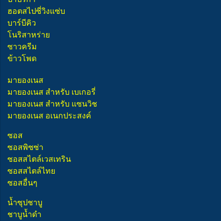
ฮอตสไปซี่วิงแซ่บ
บาร์บีคิว
โนริสาหร่าย
ซาวครีม
ข้าวโพด
มายองเนส
มายองเนส สำหรับ เบเกอรี่
มายองเนส สำหรับ แซนวิช
มายองเนส อเนกประสงค์
ซอส
ซอสพิซซ่า
ซอสสไตล์เวสเทริน
ซอสสไตล์ไทย
ซอสอื่นๆ
น้ำซุปชาบู
ชาบูน้ำดำ