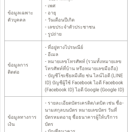
- เพศ
ข้อมูลเฉพาะ
- อายุ
ตัวบุคคล
- วันเดือนปีเกิด
- เลขประจำตัวประชาชน
- รูปถ่าย
- ที่อยู่ทางไปรษณีย์
- อีเมล
- หมายเลขโทรศัพท์ (รวมทั้งหมายเลข
ข้อมูลการ
โทรศัพท์ที่บ้าน หรือหมายเลขมือถือ)
ติดต่อ
- บัญชีโซเชียลมีเดีย ช่น ไลน์ไอดี (LINE
ID) บัญชีผู้ใช้ Facebook ไอดี Facebook
(Facebook ID) ไอดี Google (Google ID)
- รายละเอียดบัตรเครดิต/เดบิต เช่น ชื่อ-
นามสกุลบนบัตร หมายเลขบัตร วันที่
ข้อมูลทางการ
บัตรหมดอายุ ชื่อธนาคารผู้ให้บริการ
เงิน
บัตร
- บัญชีธนาคาร