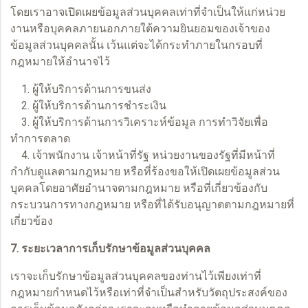
โดยเราอาจเปิดเผยข้อมูลส่วนบุคคลเท่าที่จำเป็นให้แก่หน่วย
งานหรือบุคคลภายนอกภายใต้ความยินยอมของเจ้าของ
ข้อมูลส่วนบุคคลนั้น เว้นแต่จะได้กระทำภายในกรอบที่
กฎหมายให้อำนาจไว้
1. ผู้ให้บริการด้านการขนส่ง
2. ผู้ให้บริการด้านการชำระเงิน
3. ผู้ให้บริการด้านการวิเคราะห์ข้อมูล การทำวิจัยเพื่อ
ทำการตลาด
4. เจ้าพนักงาน เจ้าหน้าที่รัฐ หน่วยงานของรัฐที่มีหน้าที่
กำกับดูแลตามกฎหมาย หรือที่ร้องขอให้เปิดเผยข้อมูลส่วน
บุคคลโดยอาศัยอำนาจตามกฎหมาย หรือที่เกี่ยวข้องกับ
กระบวนการทางกฎหมาย หรือที่ได้รับอนุญาตตามกฎหมายที่
เกี่ยวข้อง
7. ระยะเวลาการเก็บรักษาข้อมูลส่วนบุคคล
เราจะเก็บรักษาข้อมูลส่วนบุคคลของท่านไว้เพียงเท่าที่
กฎหมายกำหนดไว้หรือเท่าที่จำเป็นสำหรับวัตถุประสงค์ของ