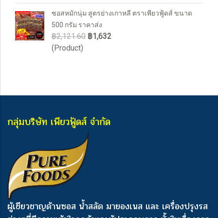
ซอสหมักนุ่ม สูตรย่างเกาหลี ตราเพียวฟู้ดส์ ขนาด
500 กรัม ราคาส่ง
฿2,121.60
฿1,632
(Product)
กลุ่มบริษัท เพียวฟู้ดส์ จำกัด
ผู้เชียวชาญด้านซอส น้ำสลัด มายองเนส และ เครื่องปรุงรส