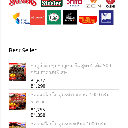
Best Seller
ชาบูน้ำดำ ซุปชาบูเข้มข้น สูตรดั้งเดิม 900
กรัม ราคาส่งพิเศษ
฿1,677
฿1,290
ซอสเคลือบไก่ สูตรพริกเกาหลี 1000 กรัม
ราคาส่ง
฿1,755
฿1,350
ซอสเคลือบไก่ สูตรกระเทียม 1000 กรัม