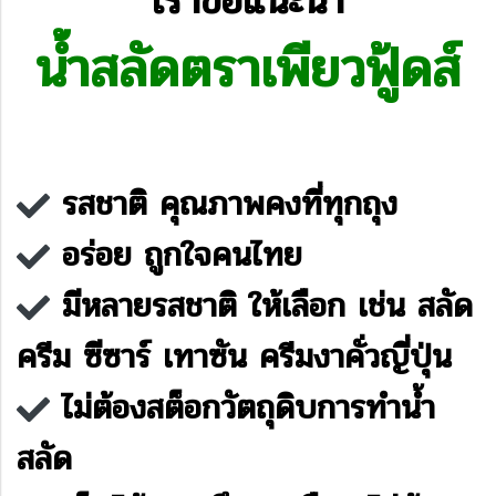
เราขอแนะนำ
น้ำสลัดตราเพียวฟู้ดส์
รสชาติ คุณภาพคงที่ทุกถุง
อร่อย ถูกใจคนไทย
มีหลายรสชาติ ให้เลือก เช่น สลัด
ครีม ซีซาร์ เทาซัน ครีมงาคั่วญี่ปุ่น
ไม่ต้องสต็อกวัตถุดิบการทำน้ำ
สลัด