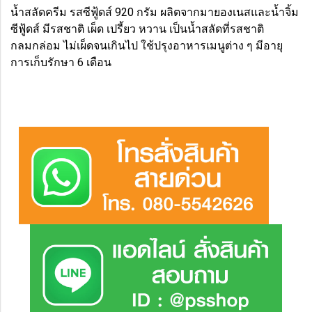
น้ำสลัดครีม รสซีฟู้ดส์ 920 กรัม ผลิตจากมายองเนสและน้ำจิ้ม
ซีฟู้ดส์ มีรสชาติ เผ็ด เปรี้ยว หวาน เป็นน้ำสลัดที่รสชาติ
กลมกล่อม ไม่เผ็ดจนเกินไป ใช้ปรุงอาหารเมนูต่าง ๆ มีอายุ
การเก็บรักษา 6 เดือน