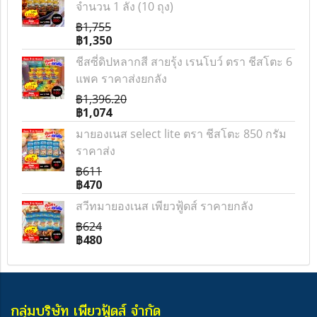
จำนวน 1 ลัง (10 ถุง)
฿1,755
฿1,350
ชีสซี่ดิปหลากสี สายรุ้ง เรนโบว์ ตรา ชีสโตะ 6
แพค ราคาส่งยกลัง
฿1,396.20
฿1,074
มายองเนส select lite ตรา ชีสโตะ 850 กรัม
ราคาส่ง
฿611
฿470
สวีทมายองเนส เพียวฟู้ดส์ ราคายกลัง
฿624
฿480
กลุ่มบริษัท เพียวฟู้ดส์ จำกัด