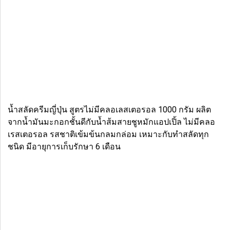
น้ำสลัดครีมญี่ปุ่น สูตรไม่มีคลอเลสเตอรอล 1000 กรัม ผลิต
จากน้ำมันมะกอกชั้นดีกับน้ำส้มสายชูหมักแอปเปิ้ล ไม่มีคลอ
เรสเตอรอล รสชาติเข้มข้นกลมกล่อม เหมาะกับทำสลัดทุก
ชนิด มีอายุการเก็บรักษา 6 เดือน