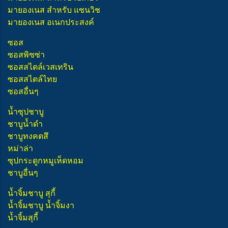
มายองเนส สำหรับ แซนวิช
มายองเนส อเนกประสงค์
ซอส
ซอสพิซซ่า
ซอสสไตล์เวสเทริน
ซอสสไตล์ไทย
ซอสอื่นๆ
น้ำซุปชาบู
ชาบูน้ำดำ
ชาบูทงคตสึ
หม่าล่า
ซุปกระดูกหมูเห็ดหอม
ชาบูอื่นๆ
น้ำจิ้มชาบู สุกี้
น้ำจิ้มชาบู น้ำจิ้มงา
น้ำจิ้มสุกี้