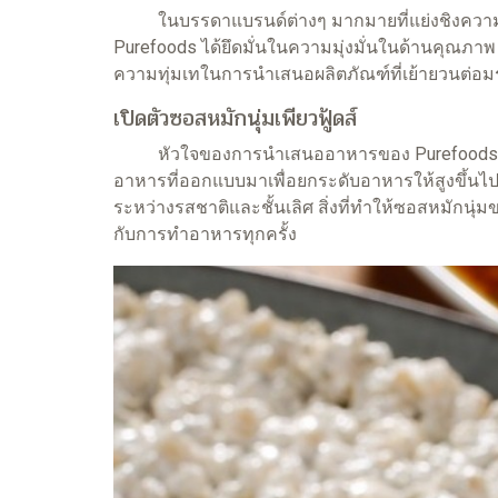
ในบรรดาแบรนด์ต่างๆ มากมายที่แย่งชิงความสนใจ P
Purefoods ได้ยึดมั่นในความมุ่งมั่นในด้านคุณภาพ น
ความทุ่มเทในการนำเสนอผลิตภัณฑ์ที่เย้ายวนต่
เปิดตัวซอสหมักนุ่มเพียวฟู้ดส์
หัวใจของการนำเสนออาหารของ Purefoods อยู่ที่ซอส
อาหารที่ออกแบบมาเพื่อยกระดับอาหารให้สูงขึ้นไปอ
ระหว่างรสชาติและชั้นเลิศ สิ่งที่ทำให้ซอสหมักน
กับการทำอาหารทุกครั้ง