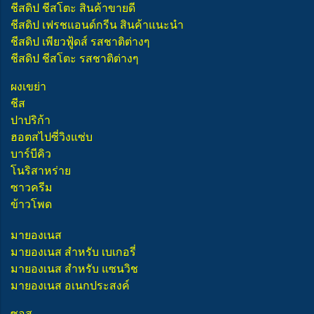
ชีสดิป ชีสโตะ สินค้าขายดี
ชีสดิป เฟรชแอนด์กรีน สินค้าแนะนำ
ชีสดิป เพียวฟู้ดส์ รสชาติต่างๆ
ชีสดิป ชีสโตะ รสชาติต่างๆ
ผงเขย่า
ชีส
ปาปริก้า
ฮอตสไปซี่วิงแซ่บ
บาร์บีคิว
โนริสาหร่าย
ซาวครีม
ข้าวโพด
มายองเนส
มายองเนส สำหรับ เบเกอรี่
มายองเนส สำหรับ แซนวิช
มายองเนส อเนกประสงค์
ซอส