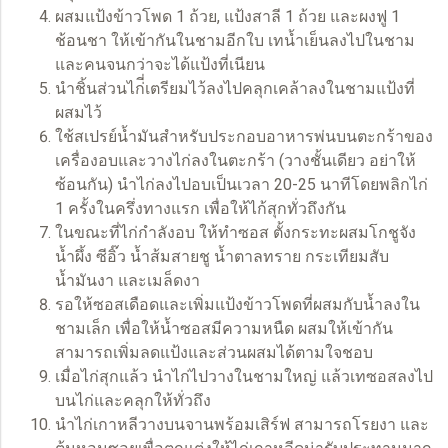
ผสมแป้งข้าวโพด 1 ถ้วย, แป้งสาลี 1 ถ้วย และผงฟู 1
ช้อนชา ให้เข้ากันในชามอีกใบ เทน้ำเย็นลงไปในชาม
และคนจนกว่าจะได้แป้งที่เนียน
นำชิ้นส่วนไก่ี่เตรียมไว้ลงไปคลุกเคล้าลงในชามแป้งที่
ผสมไว้
ใช้สเปรย์น้ำมันสำหรับประกอบอาหารพ่นบนตะกร้าของ
เครื่องอบและวางไก่ลงในตะกร้า (วางชั้นเดียว อย่าให้
ซ้อนกัน) นำไก่ลงไปอบเป็นเวลา 20-25 นาทีโดยพลิกไก่
1 ครั้งในครึ่งทางแรก เพื่อให้ไก้สุกทั่วถึงกัน
ในขณะที่ไก่กำลังอบ ให้ทำซอส ตั้งกระทะผสมโกชูจัง
น้ำผึ้ง ซีอิ๊ว น้ำส้มสายชู น้ำตาลทราย กระเทียมสับ
น้ำมันงา และเมล็ดงา
รอให้ซอสเดือดและเพิ่มแป้งข้าวโพดที่ผสมกับน้ำลงใน
ชามเล็ก เพื่อให้น้ำซอสมีความหนืด ผสมให้เข้ากัน
สามารถเพิ่มลดแป้งและส่วนผสมได้ตามใจชอบ
เมื่อไก่สุกแล้ว นำไก่ไปวางในชามใหญ่ แล้วเทซอสลงไป
บนไก่และคลุกให้ทั่วถึง
นำไก่เกาหลีวางบนจานพร้อมเสิร์ฟ สามารถโรยงา และ