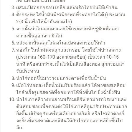
ก็ข้ามขั้นตอนนี้ไปได้เลย
ผสมแป้งทอดกรอบ เกลือ และพริกไทยป่นให้เข้ากัน
ตั้งกระทะใส่น้ำมันพืชเพียงพอที่จะทอดไก่ได้ (ประมาณ
2-3 นิ้วเพื่อให้น้ำมันท่วมไก่)
จากนั้นนำไก่ออกมาและใช้กระดาษทิชชู่ซับเพื่อเอา
ความชื้นออกจากผิวไก่
หลังจากนั้นคลุกไก่ลงในแป้งทอดกรอบให้ทั่ว
ทอดไก่ในน้ำมันจนสุกและกรอบ โดยใช้ไฟปานกลาง
(ประมาณ 160-170 องศาเซลเซียส) เป็นเวลา 10-15
นาที หรือจนกว่าจะเห็นไก่เป็นสีเหลืองทอง สุกกรอบน่า
รับประทาน
นำไก่ทอดขึ้นมาวางบนกระดาษเพื่อซับน้ำมัน
เมื่อไก่ทอดสะเด็ดน้ำมันเรียบร้อยแล้ว ให้ทาซอสเคลือบ
ไก่สำเร็จรูปรสชาติที่ชอบ ทาให้ทั่วชิ้นไก่ ยิ่งฉ่ำยิ่งฟิน
นำไก่เกาหลีวางบนจานพร้อมเสิร์ฟ สามารถโรยงา และ
ต้นหอมซอยเพื่อตกแต่งให้ไก่เกาหลีดูน่ารับประทานมาก
ยิ่งขึ้น เสิร์ฟคู่กับเครื่องเคียงอย่างกิมจิ หรือไชเท้าดองก็
จะยิ่งเพิ่มรสชาติและสีสันให้กับไก่ทอดเกาหลียิ่งขึ้นไป
อีก