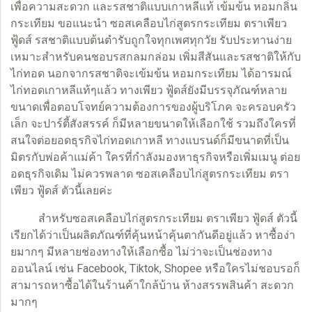
เพื่อความสะดวก และรสชาติแบบเกาหลีแท้ เข้มข้น หอมกลิ่น
กระเทียม ขอแนะนำ
ซอสเคลือบไก่สูตรกระเทียม
ตราเพียว
ฟู้ดส์ รสชาติแบบต้นตำรับถูกใจทุกเพศทุกวัย รับประทานง่าย
เหมาะสำหรับคนชอบรสกลมกล่อม เพิ่มสีสันและรสชาติให้กับ
ไก่ทอด นอกจากรสชาติจะเข้มข้น หอมกระเทียม ได้อารมณ์
ไก่ทอดเกาหลีแท้ๆแล้ว ทางเพียว ฟู้ดส์ยังมีบรรจุภัณฑ์หลาย
ขนาดเพื่อตอบโจทย์ความต้องการของผู้บริโภค จะครอบครัว
เล็ก จะปาร์ตี้สังสรรค์ ก็มีหลายขนาดให้เลือกใช้ รวมถึงใครที่
สนใจต่อยอดธุรกิจไก่ทอดเกาหลี ทางแบรนด์ก็มีขนาดที่เป็น
มิตรกับพ่อค้าแม่ค้า ใครที่กำลังมองหาธุรกิจหรือเพิ่มเมนู ต่อย
อดธุรกิจเดิม ไม่ควรพลาด ซอสเคลือบไก่สูตรกระเทียม ตรา
เพียว ฟู้ดส์ ตัวนี้เลยค่ะ
สำหรับ
ซอสเคลือบไก่สูตรกระเทียม
ตราเพียว ฟู้ดส์ ตัวนี้
เรียกได้ว่าเป็นผลิตภัณฑ์ที่คุ้นหน้าคุ้นตากันดีอยู่แล้ว หาซื้อง่า
ยมากๆ มีหลายช่องทางให้เลือกซื้อ ไม่ว่าจะเป็นช่องทาง
ออนไลน์ เช่น Facebook, Tiktok, Shopee หรือใครไม่ชอบรอก็
สามารถหาซื้อได้ในร้านค้าใกล้บ้าน ห้างสรรพสินค้า สะดวก
มากๆ