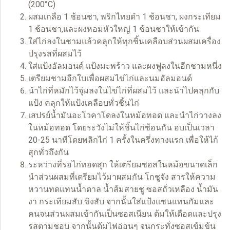
(200°C)
ผสมเกลือ 1 ช้อนชา, พริกไทยดำ 1 ช้อนชา, ผงกระเทียม
1 ช้อนชา,และผงหอมหัวใหญ่ 1 ช้อนชาให้เข้ากัน
ใส่ไก่ลงในชามแล้วคลุกให้ทุกชิ้นเคลือบส่วนผสมเครื่อง
ปรุงรสที่ผสมไว้
ใส่แป้งอัลมอนด์ แป้งมะพร้าว และผงฟูลงในอีกชามหนึ่ง
เตรียมชามอีกใบเพื่อผสมไข่ไก่และนมอัลมอนด์
นำไก่ที่หมักไว้จุ่มลงในไข่ไก่ที่ผสมไว้ และนำไปคลุกกับ
แป้ง คลุกให้แป้งเคลือบทั่วชิ้นไก่
เสปรย์น้ำมันอะโวคาโดลงในหม้อทอด และนำไก่วางลง
ในหม้อทอด โดยระวังไม่ให้ชิ้นไก่ซ้อนกัน อบเป็นเวลา
20-25 นาทีโดยพลิกไก่ 1 ครั้งในครึ่งทางแรก เพื่อให้ไก้
สุกทั่วถึงกัน
ระหว่างที่รอไก่ทอดสุก ให้เตรียมซอสในหม้อขนาดเล็ก
นำส่วนผสมที่เตรียมไว้มาผสมกัน โกชูจัง สารให้ความ
หวานทดแทนน้ำตาล น้ำส้มสายชู ซอสถั่วเหลือง น้ำมัน
งา กระเทียมสับ ขิงสับ จากนั้นใส่แป้งแซนแทนกัมและ
คนจนส่วนผสมเข้ากันเป็นซอสเนียน ต้มให้เดือดและปรุง
รสตามชอบ จากนั้นต้มไฟอ่อนๆ จนกระทั่งซอสเข้มข้น