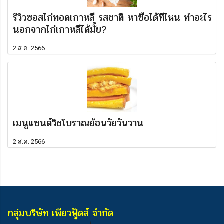
รีวิวซอสไก่ทอดเกาหลี รสชาติ หาซื้อได้ที่ไหน ทำอะไร
นอกจากไก่เกาหลีได้มั้ย?
2 ส.ค. 2566
เมนูแซนด์วิชโบราณย้อนวัยวันวาน
2 ส.ค. 2566
กลุ่มบริษัท เพียวฟู้ดส์ จำกัด