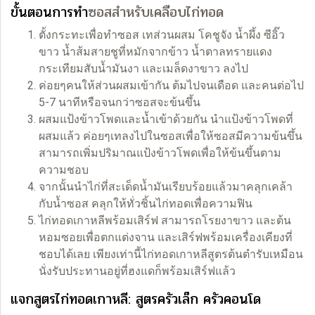
ขั้นตอนการทำ
ซอสสำหรับเคลือบไก่ทอด
ตั้งกระทะเพื่อทำซอส เทส่วนผสม โคชูจัง น้ำผึ้ง ซีอิ๊ว
ขาว น้ำส้มสายชูที่หมักจากข้าว น้ำตาลทรายแดง
กระเทียมสับน้ำมันงา และเมล็ดงาขาว ลงไป
ค่อยๆคนให้ส่วนผสมเข้ากัน ต้มไปจนเดือด และคนต่อไป
5-7 นาทีหรือจนกว่าซอสจะข้นขึ้น
ผสมแป้งข้าวโพดและน้ำเข้าด้วยกัน นำแป้งข้าวโพดที่
ผสมแล้ว ค่อยๆเทลงไปในซอสเพื่อให้ซอสมีความข้นขึ้น
สามารถเพิ่มปริมาณแป้งข้าวโพดเพื่อให้ข้นขึ้นตาม
ความชอบ
จากนั้นนำไก่ที่สะเด็ดน้ำมันเรียบร้อยแล้วมาคลุกเคล้า
กับน้ำซอส คลุกให้ทั่วชิ้นไก่ทอดเพื่อความฟิน
ไก่ทอดเกาหลีพร้อมเสิร์ฟ สามารถโรยงาขาว และต้น
หอมซอยเพื่อตกแต่งจาน และเสิร์ฟพร้อมเครื่องเคียงที่
ชอบได้เลย เพียงเท่านี้ไก่ทอดเกาหลีสูตรต้นตำรับเหมือน
นั่งรับประทานอยู่ที่ฮงแดก็พร้อมเสิร์ฟแล้ว
แจกสูตรไก่ทอดเกาหลี: สูตรครัวเล็ก ครัวคอนโด