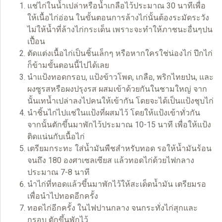
แช่ไก่ในน้ำเปล่าหรือน้ำเกลือไว้ประมาณ 30 นาทีเพื่อ
ให้เนื้อไก่อ่อน ในขั้นตอนการล้างไก่นั้นต้องระมัดระวัง
ไม่ให้น้ำที่ล้างไก่กระเด็น เพราะจะทำให้ภาชนะอื่นๆปน
เปื้อน
ตัดแต่งเนื้อไก่เป็นชิ้นเล็กๆ หรือหากใครใช่น่องไก่ ปีกไก่
ก็ข้ามขั้นตอนนี้ไปได้เลย
นำแป้งทอดกรอบ, แป้งข้าวโพด, เกลือ, พริกไทยป่น, และ
ผงซูรสหรือผงปรุงรส ผสมเข้าด้วยกันในชามใหญ่ จาก
นั้นเทน้ำเปล่าลงไปคนให้เข้ากัน โดยจะได้เป็นแป้งชุบไก่
นำชิ้นไก่ไปแช่ในแป้งที่ผสมไว้ โดยให้แป้งเข้าทั่วกัน
จากนั้นตักขึ้นมาพักไว้ประมาณ 10-15 นาที เพื่อให้แป้ง
ติดแน่นกับเนื้อไก่
เตรียมกระทะ ใส่น้ำมันพืชสำหรับทอด รอให้น้ำมันร้อน
จนถึง 180 องศาเซลเซียส แล้วทอดไก่ด้วยไฟกลาง
ประมาณ 7-8 นาที
นำไก่ที่ทอดแล้วขึ้นมาพักไว้ให้สะเด็ดน้ำมัน เตรียมรอ
เพื่อนำไปทอดอีกครั้ง
ทอดไก่อีกครั้ง ในไฟปานกลาง จนกระทั่งไก่สุกและ
กรอบ ตักขึ้นพักไว้