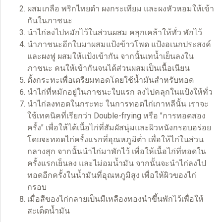
ผสมเกลือ พริกไทยดำ ผงกระเทียม และผงหัวหอมให้เข้า
กันในภาชนะ
นำไก่ลงไปหมักไว้ในส่วนผสม คลุกเคล้าให้ทั่ว พักไว้
นำภาชนะอีกใบมาผสมแป้งข้าวโพด แป้งอเนกประสงค์
และผงฟู ผสมให้แป้งเข้ากัน จากนั้นเทน้ำเย็นลงใน
ภาชนะ คนให้เข้ากันจนได้ส่วนผสมเป็นเนื้อเนียน
ตั้งกระทะเพื่อเตรียมทอดโดยใช้น้ำมันสำหรับทอด
นำไก่ที่หมักอยู่ในภาชนะใบแรก ลงไปคลุกในแป้งให้ทั่ว
นำไก่ลงทอดในกระทะ ในการทอดไก่เกาหลีนั้น เราจะ
ใช้เทคนิคที่เรียกว่า Double-frying หรือ "การทอดสอง
ครั้ง" เพื่อให้ได้เนื้อไก่ที่สัมผัสนุ่มและผิวหนังกรอบอร่อย
โดยจะทอดไก่ครั้งแรกที่อุณหภูมิต่ำ เพื่อให้ไก่ในส่วน
กลางสุก จากนั้นนำไก่มาพักไว้ เพื่อให้เนื้อไก่ที่ทอดใน
ครั้งแรกเย็นลง และไม่อมน้ำมัน จากนั้นจะนำไก่ลงไป
ทอดอีกครั้งในน้ำมันที่อุณหภูมิสูง เพื่อให้ผิวของไก่
กรอบ
เมื่อสีของไก่กลายเป็นมีเหลืองทองนำขึ้นพักไว้เพื่อให้
สะเด็ดน้ำมัน