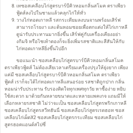
เทซอสเคลือบไก่สูตรบาร์บีคิวหอมกลิ่นสโมค ตราเพียว
ฟู้ดส์ลงไปในชามแล้วคลุกไก่ให้ทั่ว
วางไก่ทอดเกาหลี รสกระเทียมลงบนจานพร้อมเสิร์ฟ
สามารถโรยงา และต้นหอมซอยเพื่อตกแต่งให้ไก่เกาหลี
ดูน่ารับประทานมากยิ่งขึ้น เสิร์ฟคู่กับเครื่องเคียงอย่า
งกิมจิ หรือไชเท้าดองก็จะยิ่งเพิ่มรสชาติและสีสันให้กับ
ไก่ทอดเกาหลียิ่งขึ้นไปอีก
ขอแนะนำ
ซอสเคลือบไก่สูตรบาร์บีคิว
หอมกลิ่นสโมค
ตราเพียวฟู้ดส์ ไม่ต้องเสียเวลาเตรียมเครื่องปรุงให้ยุ่งยาก เพียง
แค่มี ซอสเคลือบไก่สูตรบาร์บีคิวหอมกลิ่นสโมค ตราเพียว
ฟู้ดส์ เราก็จะได้ไก่ทอดเกาหลีแสนอร่อย รสชาติถูกปาก กลิ่น
หอมน่ารับประทาน รับรองติดใจทุกเพศทุกวัย หาซื้อง่าย หยิบ
ใช้สะดวก มาด้วยกันหลายขนาดและหลายแพคเกจ แถมมีให้
เลือกหลายรสชาติ ไม่ว่าจะเป็น
ซอสเคลือบไก่สูตรพริกเกาหลี
ซอสเคลือบไก่สูตรสวีทฮันนี่
ซอสเคลือบไก่สูตรเรดฮอท
ซอส
เคลือบไก่เผ็ดX2
ซอสเคลือบไก่สูตรกระเทียม
ซอสเคลือบไก่
สูตรฮอตแอนด์สไปซี่