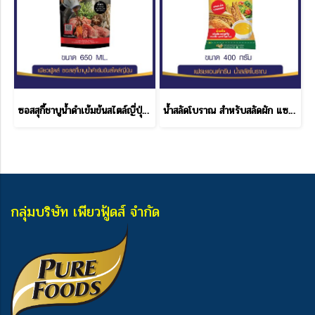
ซอสสุกี้ชาบูน้ำดำเข้มข้นสไตล์ญี่ปุ่น 650 ML.
น้ำสลัดโบราณ สำหรับสลัดผัก แซนด์วิช โบราณ เฟรช & กรีน ขนาด 400 กรัม
กลุ่มบริษัท เพียวฟู้ดส์ จำกัด