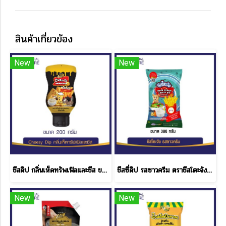
สินค้าเกี่ยวข้อง
New
New
ชีสดิป กลิ่นเห็ดทรัพเฟิลและชีส ขนาด 200 กรัม
ชีสซี่ดิป รสซาวครีม ตราชีสโตะจัง แบบถุง ขนาด 380 กรัม
New
New