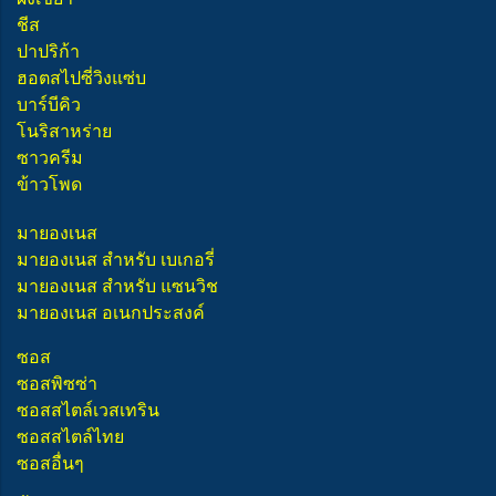
ชีส
ปาปริก้า
ฮอตสไปซี่วิงแซ่บ
บาร์บีคิว
โนริสาหร่าย
ซาวครีม
ข้าวโพด
มายองเนส
มายองเนส สำหรับ เบเกอรี่
มายองเนส สำหรับ แซนวิช
มายองเนส อเนกประสงค์
ซอส
ซอสพิซซ่า
ซอสสไตล์เวสเทริน
ซอสสไตล์ไทย
ซอสอื่นๆ