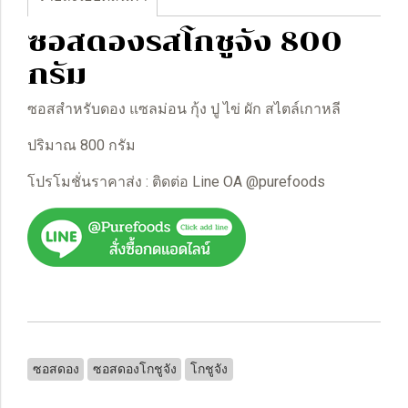
ซอสดองรสโกชูจัง 800
กรัม
ซอสสำหรับดอง แซลม่อน กุ้ง ปู ไข่ ผัก สไตล์เกาหลี
ปริมาณ 800 กรัม
โปรโมชั่นราคาส่ง : ติดต่อ Line OA @purefoods
ซอสดอง
ซอสดองโกชูจัง
โกชูจัง