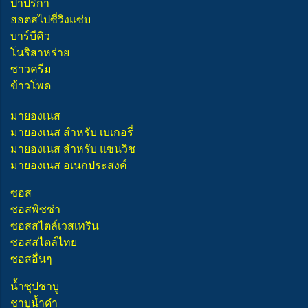
ปาปริก้า
ฮอตสไปซี่วิงแซ่บ
บาร์บีคิว
โนริสาหร่าย
ซาวครีม
ข้าวโพด
มายองเนส
มายองเนส สำหรับ เบเกอรี่
มายองเนส สำหรับ แซนวิช
มายองเนส อเนกประสงค์
ซอส
ซอสพิซซ่า
ซอสสไตล์เวสเทริน
ซอสสไตล์ไทย
ซอสอื่นๆ
น้ำซุปชาบู
ชาบูน้ำดำ