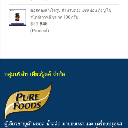
ซอสดองสำเร็จรูป สำหรับดอง แซลม่อน กุ้ง ปู ไข่
สไตล์เกาหลี ขนาด 100 กรัม
฿59
฿45
(Product)
กลุ่มบริษัท เพียวฟู้ดส์ จำกัด
ผู้เชียวชาญด้านซอส น้ำสลัด มายองเนส และ เครื่องปรุงรส