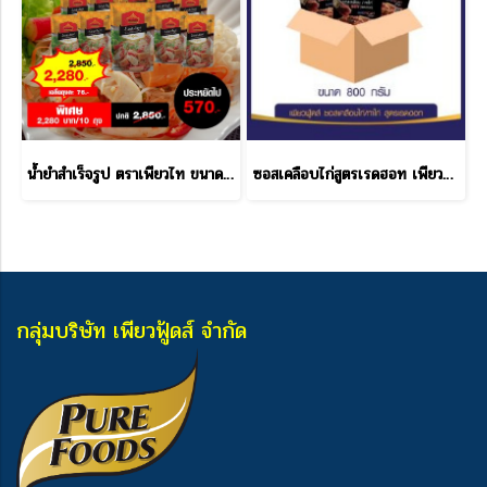
น้ำยำสำเร็จรูป ตราเพียวไท ขนาด 850 กรัม ราคาส่ง
ซอสเคลือบไก่สูตรเรดฮอท เพียวฟู้ดส์ 800 กรัม ราคาส่ง
กลุ่มบริษัท เพียวฟู้ดส์ จำกัด