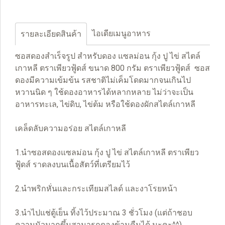
ไอเดียเมนูอาหาร
รายละเอียดสินค้า
ซอสดองสำเร็จรูป สำหรับดอง แซลม่อน กุ้ง ปู ไข่ สไตล์
เกาหลี ตราเพียวฟู้ดส์ ขนาด 800 กรัม ตราเพียวฟู้ดส์ ซอส
ดองมีความเข้มข้น รสชาติไม่เค็มโดดมากจนเกินไป
หวานนิด ๆ ใช้ดองอาหารได้หลากหลาย ไม่ว่าจะเป็น
อาหารทะเล, ไข่ดิบ, ไข่ต้ม หรือใช้ดองผักสไตล์เกาหลี
เคล็ดลับความอร่อย สไตล์เกาหลี
1.นำซอสดองแซลม่อน กุ้ง ปู ไข่ สไตล์เกาหลี ตราเพียว
ฟู้ดส์ ราดลงบนเนื้อสัตว์ที่เตรียมไว้
2.นำพริกหั่นและกระเทียมสไลด์ และงาโรยหน้า
3.นำไปแช่ตู้เย็น ทิ้งไว้ประมาณ 3 ชั่วโมง (แต่ถ้าชอบ
ความนัวมากขึ้นสามารถดองข้ามคืนได้ นะคะ^^)