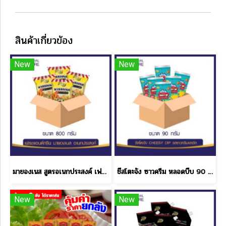
สินค้าเกี่ยวข้อง
New
New
มายองเนส สูตรอเนกประสงค์ เฟรช & กรีน ขนาด 800 กรัม 1 ลัง
ชีสโตะจัง ซาวครีม หลอดบีบ 90 กรัม ราคาส่ง
New
New