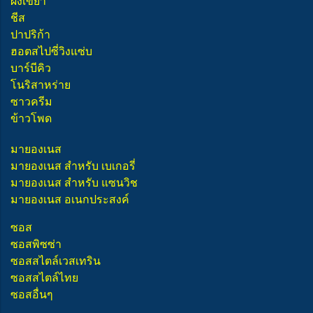
ผงเขย่า
ชีส
ปาปริก้า
ฮอตสไปซี่วิงแซ่บ
บาร์บีคิว
โนริสาหร่าย
ซาวครีม
ข้าวโพด
มายองเนส
มายองเนส สำหรับ เบเกอรี่
มายองเนส สำหรับ แซนวิช
มายองเนส อเนกประสงค์
ซอส
ซอสพิซซ่า
ซอสสไตล์เวสเทริน
ซอสสไตล์ไทย
ซอสอื่นๆ