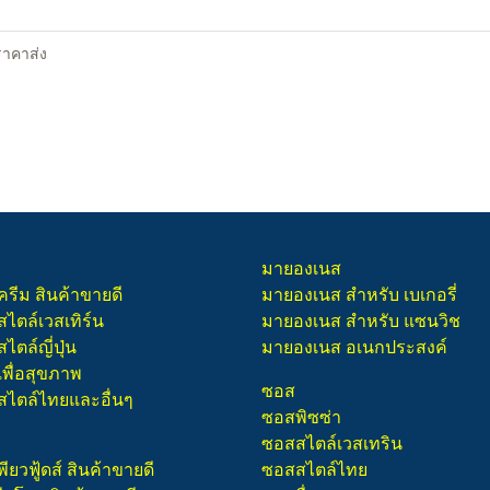
ราคาส่ง
มายองเนส
ครีม สินค้าขายดี
มายองเนส สำหรับ เบเกอรี่
สไตล์เวสเทิร์น
มายองเนส สำหรับ แซนวิช
ไตล์ญี่ปุ่น
มายองเนส อเนกประสงค์
เพื่อสุขภาพ
ซอส
สไตล์ไทยและอื่นๆ
ซอสพิซซ่า
ซอสสไตล์เวสเทริน
พียวฟู้ดส์ สินค้าขายดี
ซอสสไตล์ไทย