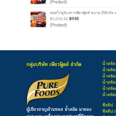
(Product)
ซอสโกชูจัง ตราเพียวฟู้ดส์ ขนาด 250กรัม 
฿1,232.40
฿948
(Product)
กลุ่มบริษัท เพียวฟู้ดส์ จำกัด
น้ำสลัด
น้ำสลัด
น้ำสลัด
น้ำสลัดส
น้ำสลัด
น้ำสลัด
ชีสดิป
ผู้เชียวชาญด้านซอส น้ำสลัด มายอง
ชีสดิป เ