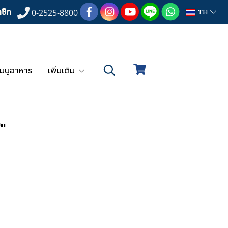
ชิก
TH
0-2525-8800
เมนูอาหาร
เพิ่มเติม
"