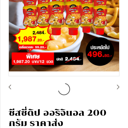
ชีสซี่ดิป ออริจินอล 200
กรัม ราคาส่ง