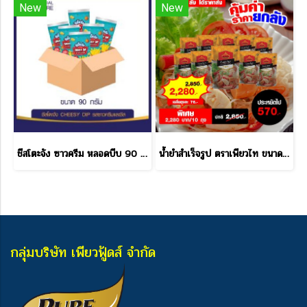
New
New
ชีสโตะจัง ซาวครีม หลอดบีบ 90 กรัม ราคาส่ง
น้ำยำสำเร็จรูป ตราเพียวไท ขนาด 850 กรัม ราคาส่ง
กลุ่มบริษัท เพียวฟู้ดส์ จำกัด