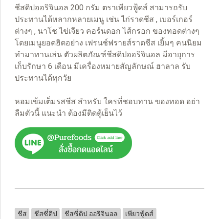
ชีสดิปออริจินอล 200 กรัม ตราเพียวฟู้ดส์ สามารถรับ
ประทานได้หลากหลายเมนู เช่น ไก่ราดชีส , เบอร์เกอร์
ต่างๆ , นาโช ไข่เจียว คอร์นดอก ไส้กรอก ของทอดต่างๆ
โดยเมนูยอดฮิตอย่าง เฟรนช์ฟรายส์ราดชีส เยิ้มๆ คนนิยม
ทำมาทานเล่น ตัวผลิตภัณฑ์ชีสดิปออริจินอล มีอายุการ
เก็บรักษา 6 เดือน มีเครื่องหมายสัญลักษณ์ ฮาลาล รับ
ประทานได้ทุกวัย
หอมเข้มเต็มรสชีส สำหรับ ใครที่ชอบทาน ของทอด อย่า
ลืมตัวนี้ แนะนำ ต้องมีติดตู้เย็นไว้
ชีส
ชีสซี่ดิป
ชีสซี่ดิป ออริจินอล
เพียวฟู้ดส์