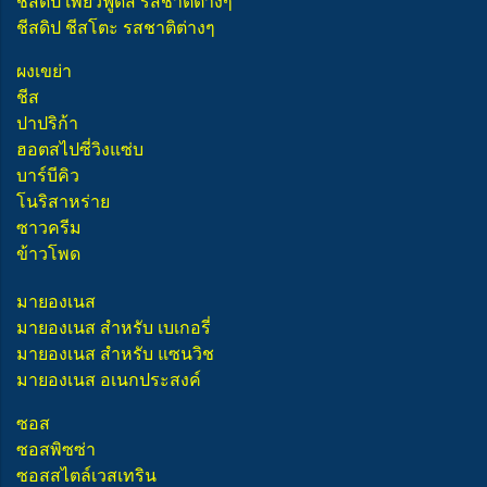
ชีสดิป เพียวฟู้ดส์ รสชาติต่างๆ
ชีสดิป ชีสโตะ รสชาติต่างๆ
ผงเขย่า
ชีส
ปาปริก้า
ฮอตสไปซี่วิงแซ่บ
บาร์บีคิว
โนริสาหร่าย
ซาวครีม
ข้าวโพด
มายองเนส
มายองเนส สำหรับ เบเกอรี่
มายองเนส สำหรับ แซนวิช
มายองเนส อเนกประสงค์
ซอส
ซอสพิซซ่า
ซอสสไตล์เวสเทริน