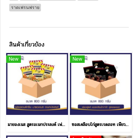
ราดเฟรนฟราย
สินค้าเกี่ยวข้อง
New
New
มายองเนส สูตรอเนกประสงค์ เฟรช & กรีน ขนาด 800 กรัม 1 ลัง
ซอสเคลือบไก่สูตรเรดฮอท เพียวฟู้ดส์ 800 กรัม ราคาส่ง