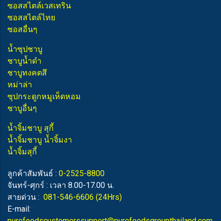
ซอสสไตล์เวสเทริน
ซอสสไตล์ไทย
ซอสอื่นๆ
น้ำซุปชาบู
ชาบูน้ำดำ
ชาบูทงคตสึ
หม่าล่า
ซุปกระดูกหมูเห็ดหอม
ชาบูอื่นๆ
น้ำจิ้มชาบู สุกี้
น้ำจิ้มชาบู น้ำจิ้มงา
น้ำจิ้มสุกี้
ลูกค้าสัมพันธ์ :
0-2525-8800
จันทร์-ศุกร์ : เวลา 8.00-17.00 น.
สายด่วน :
081-546-6606
(24Hrs)
E-mail:
purefoodscustomerssupport@purefoodsgroupthailand.com