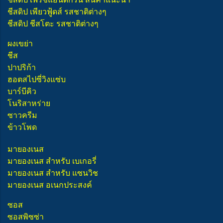
ชีสดิป เพียวฟู้ดส์ รสชาติต่างๆ
ชีสดิป ชีสโตะ รสชาติต่างๆ
ผงเขย่า
ชีส
ปาปริก้า
ฮอตสไปซี่วิงแซ่บ
บาร์บีคิว
โนริสาหร่าย
ซาวครีม
ข้าวโพด
มายองเนส
มายองเนส สำหรับ เบเกอรี่
มายองเนส สำหรับ แซนวิช
มายองเนส อเนกประสงค์
ซอส
ซอสพิซซ่า