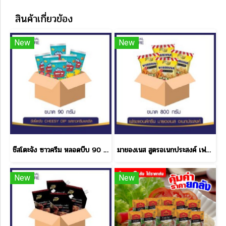
สินค้าเกี่ยวข้อง
New
New
ชีสโตะจัง ซาวครีม หลอดบีบ 90 กรัม ราคาส่ง
มายองเนส สูตรอเนกประสงค์ เฟรช & กรีน ขนาด 800 กรัม 1 ลัง
New
New