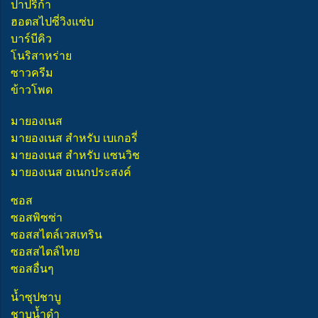
ปาปริก้า
ฮอตสไปซี่วิงแซ่บ
บาร์บีคิว
โนริสาหร่าย
ซาวครีม
ข้าวโพด
มายองเนส
มายองเนส สำหรับ เบเกอรี่
มายองเนส สำหรับ แซนวิช
มายองเนส อเนกประสงค์
ซอส
ซอสพิซซ่า
ซอสสไตล์เวสเทริน
ซอสสไตล์ไทย
ซอสอื่นๆ
น้ำซุปชาบู
ชาบูน้ำดำ