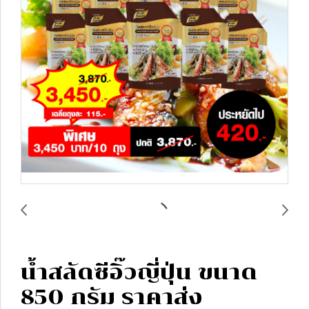
น้ำสลัดซีอิ๊วญี่ปุ่น ขนาด
850 กรัม ราคาส่ง