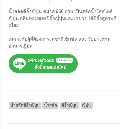
น้ำสลัดซีอิ๊วญี่ปุ่น ขนาด 850 กรัม เป็นสลัดน้ำใสสไตล์
ญี่ปุ่น กลิ่นหอมของซีอิ๊วญี่ปุ่นและงาขาว ใช้ซีอิ๊วสูตรพรี
เมี่ยม
เหมาะกับผู้ที่ต้องการรสชาติเข้มข้น และ รับประทาน
อาหารญี่ปุ่น
น้ำสลัดซีอิ๊วญี่ปุ่น
น้ำสลัด
ซีอิ๊วญี่ปุ่น
ญี่ปุ่น