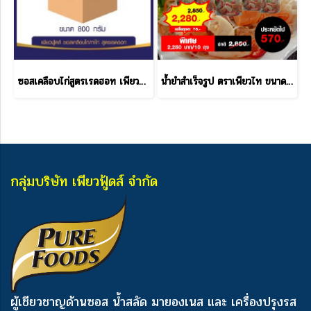
ซอสเคลือบไก่สูตรเรดฮอท เพียวฟู้ดส์ 800 กรัม ราคาส่ง
น้ำยำสำเร็จรูป ตราเพียวไท ขนาด 850 กรัม ราคาส่ง
กลุ่มบริษัท เพียวฟู้ดส์ จำกัด
ผู้เชียวชาญด้านซอส น้ำสลัด มายองเนส และ เครื่องปรุงรส