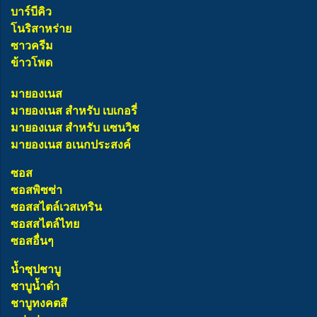
บาร์บีคิว
โนริสาหร่าย
ซาวครีม
ข้าวโพด
มายองเนส
มายองเนส สำหรับ เบเกอรี่
มายองเนส สำหรับ แซนวิช
มายองเนส อเนกประสงค์
ซอส
ซอสพิซซ่า
ซอสสไตล์เวสเทริน
ซอสสไตล์ไทย
ซอสอื่นๆ
น้ำซุปชาบู
ชาบูน้ำดำ
ชาบูทงคตสึ