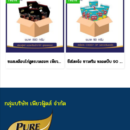
ซอสเคลือบไก่สูตรเรดฮอท เพียวฟู้ดส์ 800 กรัม ราคาส่ง
ชีสโตะจัง ซาวครีม หลอดบีบ 90 กรัม ราคาส่ง
กลุ่มบริษัท เพียวฟู้ดส์ จำกัด