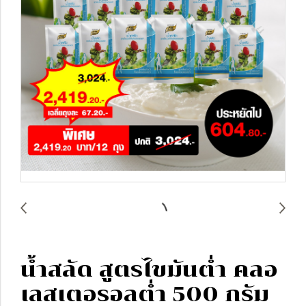
น้ำสลัด สูตรไขมันต่ำ คลอ
เลสเตอรอลต่ำ 500 กรัม