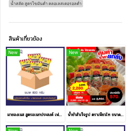
น้ำสลัด สูตรไขมันต่ำ คลอเลสเตอรอลต่ำ
สินค้าเกี่ยวข้อง
New
New
มายองเนส สูตรอเนกประสงค์ เฟรช & กรีน 10 ลัง แถม 2 ลัง
น้ำยำสำเร็จรูป ตราเพียวไท ขนาด 850 กรัม ราคาส่ง
New
New