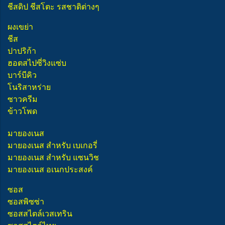
ชีสดิป ชีสโตะ รสชาติต่างๆ
ผงเขย่า
ชีส
ปาปริก้า
ฮอตสไปซี่วิงแซ่บ
บาร์บีคิว
โนริสาหร่าย
ซาวครีม
ข้าวโพด
มายองเนส
มายองเนส สำหรับ เบเกอรี่
มายองเนส สำหรับ แซนวิช
มายองเนส อเนกประสงค์
ซอส
ซอสพิซซ่า
ซอสสไตล์เวสเทริน