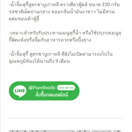
-น้ำจิ้มสุกี้สูตรชาบูเกาหลี ตราเพียวฟู้ดส์ ขนาด 330 กรัม
รสชาติเผ็ดปานกลาง หอมกลิ่นน้ำมันงาขาว ไม่มีส่วน
ผสมของเต้าหู้ยี้
-เหมาะสำหรับรับประทานเมนูสุกี้น้ำ หรือใช้ปรุงรสเมนูสุ
กี้ผัดแห้งหรือจิ้มกับอาหารลวกหรือปิ้งย่าง
-น้ำจิ้มสุกี้ สูตรชาบูเกาหลี ที่ยังไม่เปิดสามารถเก็บใน
อุณหภูมิห้องได้นานถึง 9 เดือน