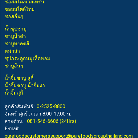
ซอสสไตล์เวสเทริน
ซอสสไตล์ไทย
ซอสอื่นๆ
น้ำซุปชาบู
ชาบูน้ำดำ
ชาบูทงคตสึ
หม่าล่า
ซุปกระดูกหมูเห็ดหอม
ชาบูอื่นๆ
น้ำจิ้มชาบู สุกี้
น้ำจิ้มชาบู น้ำจิ้มงา
น้ำจิ้มสุกี้
ลูกค้าสัมพันธ์ :
0-2525-8800
จันทร์-ศุกร์ : เวลา 8.00-17.00 น.
สายด่วน :
081-546-6606
(24Hrs)
E-mail:
purefoodscustomerssupport@purefoodsgroupthailand.com