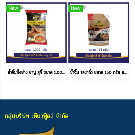
New
New
น้ำจิ้มปิ้งย่าง ชาบู สุกี้ ขนาด 1,000 กรัม
น้ำจิ้ม รสงาถั่ว ขนาด 150 กรัม ตราเพียวฟู้ดส์
กลุ่มบริษัท เพียวฟู้ดส์ จำกัด