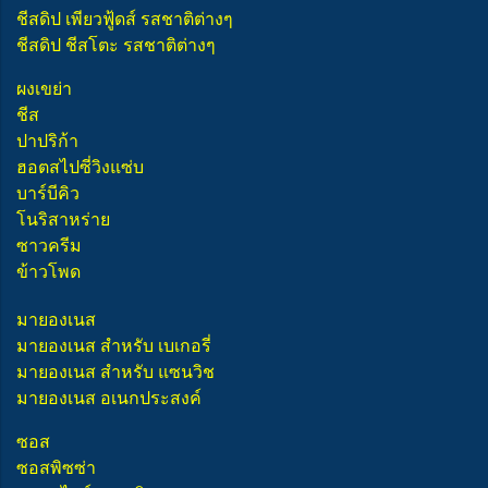
ชีสดิป เพียวฟู้ดส์ รสชาติต่างๆ
ชีสดิป ชีสโตะ รสชาติต่างๆ
ผงเขย่า
ชีส
ปาปริก้า
ฮอตสไปซี่วิงแซ่บ
บาร์บีคิว
โนริสาหร่าย
ซาวครีม
ข้าวโพด
มายองเนส
มายองเนส สำหรับ เบเกอรี่
มายองเนส สำหรับ แซนวิช
มายองเนส อเนกประสงค์
ซอส
ซอสพิซซ่า