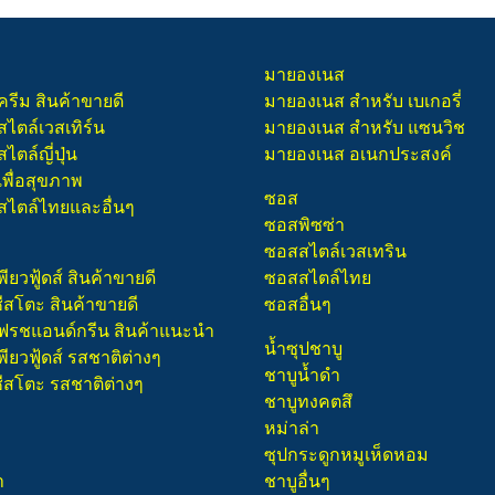
มายองเนส
ครีม สินค้าขายดี
มายองเนส สำหรับ เบเกอรี่
สไตล์เวสเทิร์น
มายองเนส สำหรับ แซนวิช
ไตล์ญี่ปุ่น
มายองเนส อเนกประสงค์
เพื่อสุขภาพ
ซอส
สไตล์ไทยและอื่นๆ
ซอสพิซซ่า
ซอสสไตล์เวสเทริน
พียวฟู้ดส์ สินค้าขายดี
ซอสสไตล์ไทย
ชีสโตะ สินค้าขายดี
ซอสอื่นๆ
 เฟรชแอนด์กรีน สินค้าแนะนำ
น้ำซุปชาบู
พียวฟู้ดส์ รสชาติต่างๆ
ชาบูน้ำดำ
ชีสโตะ รสชาติต่างๆ
ชาบูทงคตสึ
หม่าล่า
ซุปกระดูกหมูเห็ดหอม
า
ชาบูอื่นๆ