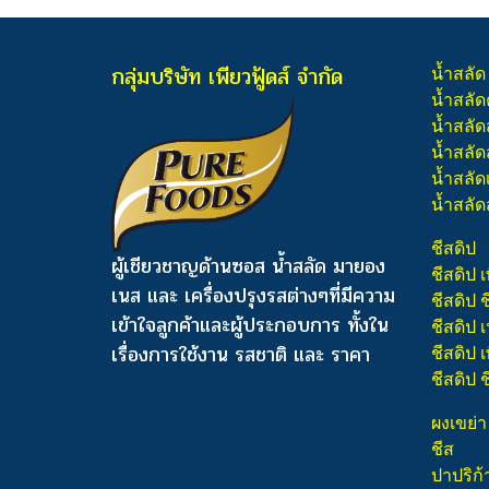
กลุ่มบริษัท เพียวฟู้ดส์ จำกัด
น้ำสลัด
น้ำสลัด
น้ำสลัด
น้ำสลัดส
น้ำสลัด
น้ำสลัด
ชีสดิป
ผู้เชียวชาญด้านซอส น้ำสลัด มายอง
ชีสดิป เ
เนส และ เครื่องปรุงรสต่างๆ
ที่มีความ
ชีสดิป 
เข้าใจลูกค้าและผู้ประกอบการ ทั้งใน
ชีสดิป
เรื่องการใช้งาน รสชาติ และ ราคา
ชีสดิป เ
ชีสดิป 
ผงเขย่า
ชีส
ปาปริก้