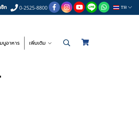
ชิก
TH
0-2525-8800
เมนูอาหาร
เพิ่มเติม
"