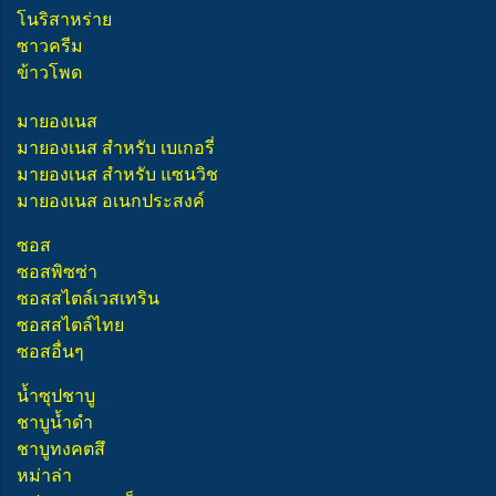
โนริสาหร่าย
ซาวครีม
ข้าวโพด
มายองเนส
มายองเนส สำหรับ เบเกอรี่
มายองเนส สำหรับ แซนวิช
มายองเนส อเนกประสงค์
ซอส
ซอสพิซซ่า
ซอสสไตล์เวสเทริน
ซอสสไตล์ไทย
ซอสอื่นๆ
น้ำซุปชาบู
ชาบูน้ำดำ
ชาบูทงคตสึ
หม่าล่า