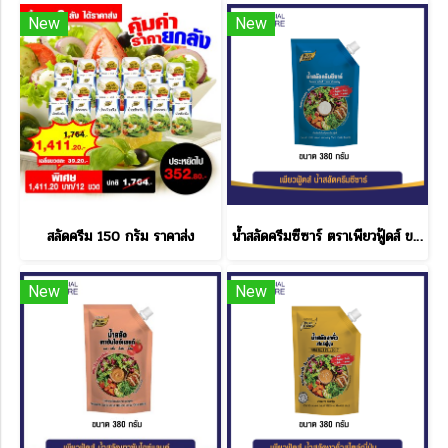
New
New
สลัดครีม 150 กรัม ราคาส่ง
น้ำสลัดครีมซีซาร์ ตราเพียวฟู้ดส์ ขนาด 380 กรัม
New
New