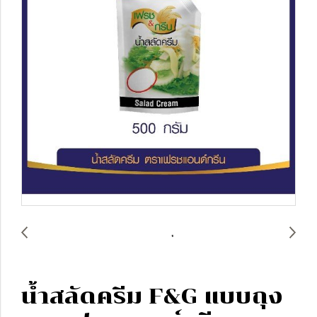
น้ำสลัดครีม F&G แบบถุง