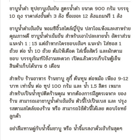
ชาบูน้ำดำ ซุปชาบูเข้มข้น สูตรน้ำดำ ขนาด 900 กรัม บรรจุ
10 ถุง ราคาส่งขั้นต่ำ 3 ลัง ซื้อเยอะ 12 ลังแถมฟรี 1 ลัง
ชาบูน้ำดำเข้มข้น หอมซิอิ้วสไตล์ญี่ปุ่น ปลาโอแห้งและสาหร่าย
คุณภาพดี ชาบูน้ำดำเข้มข้น สำหรับเอาไปละลายน้ำ อัตราส่วน
แนะนำ 1 : 15 แต่ถ้าหากใครชอบเข้มๆ แนะนำ ใส่ซอส 1
ถ้วย ต่อ น้ำ 10 ถ้วย ต้มให้เดือด ใส่เนื้อสัตว์ และผักตาม
ชอบ บรรจุภัณฑ์ใช้งานสะดวก เปิดแล้วควรเก็บในตู้เย็น
สินค้าเก็บได้นาน 6 เดือน
สำหรับ ร้านอาหาร ร้านชาบู สุกี้ ต้นทุน ต่อหม้อ เพียง 9-12
บาท เท่านั้น ต่อ ซุป 100 กรัม และ น้ำ 1.5 ลิตร เหมาะ
สำหรับเป็นน้ำซุปติดร้านคุณ หากต้องการมีสูตรเฉพาะ ของ
ร้าน สามารถเอาชาบูน้ำดำเข้มข้น ตัวนี้ไปเป็นเบส และ ปรุง
รสตามสไตล์ของร้าน หรือ สามารถใช้ตัวนี้ได้เลย ตอบโจทย์
ลูกค้า
อย่าลืมทานคู่กับน้ำจิ้มชาบู หรือ น้ำจิ้มรสงาคั่วเข้ากันสุดๆ