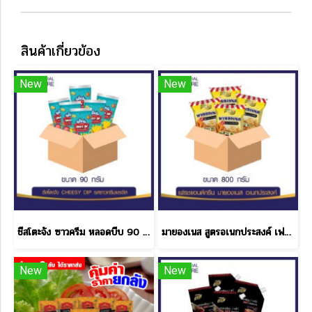
สินค้าเกี่ยวข้อง
New
New
ชีสโตะจัง ซาวครีม หลอดบีบ 90 กรัม ราคาส่ง
มายองเนส สูตรอเนกประสงค์ เฟรช & กรีน 10 ลัง แถม 2 ลัง
New
New