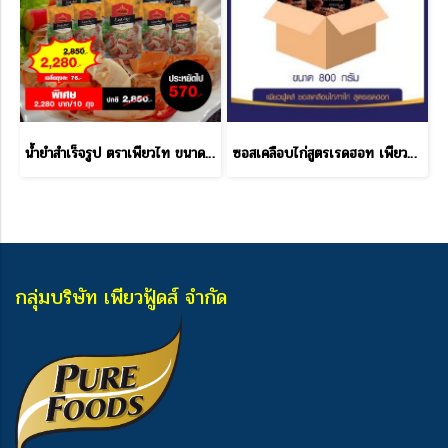
น้ำยำสำเร็จรูป ตราเพียวไท ขนาด 850 กรัม ราคาส่ง
ซอสเคลือบไก่สูตรเรดฮอท เพียวฟู้ดส์ 800 กรัม ราคาส่ง
กลุ่มบริษัท เพียวฟู้ดส์ จำกัด