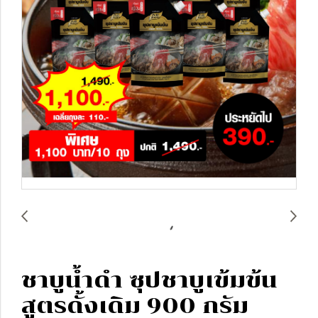
ชาบูน้ำดำ ซุปชาบูเข้มข้น
สูตรดั้งเดิม 900 กรัม