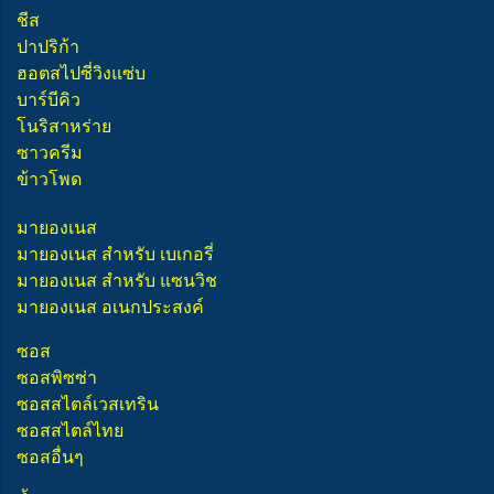
ชีส
ปาปริก้า
ฮอตสไปซี่วิงแซ่บ
บาร์บีคิว
โนริสาหร่าย
ซาวครีม
ข้าวโพด
มายองเนส
มายองเนส สำหรับ เบเกอรี่
มายองเนส สำหรับ แซนวิช
มายองเนส อเนกประสงค์
ซอส
ซอสพิซซ่า
ซอสสไตล์เวสเทริน
ซอสสไตล์ไทย
ซอสอื่นๆ