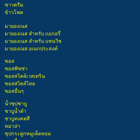
ซาวครีม
ข้าวโพด
มายองเนส
มายองเนส สำหรับ เบเกอรี่
มายองเนส สำหรับ แซนวิช
มายองเนส อเนกประสงค์
ซอส
ซอสพิซซ่า
ซอสสไตล์เวสเทริน
ซอสสไตล์ไทย
ซอสอื่นๆ
น้ำซุปชาบู
ชาบูน้ำดำ
ชาบูทงคตสึ
หม่าล่า
ซุปกระดูกหมูเห็ดหอม