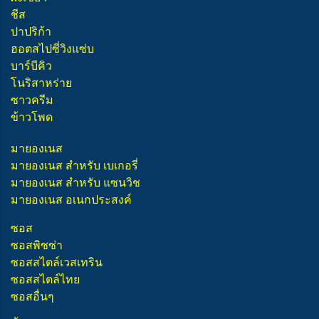
ชีส
ปาปริก้า
ฮอตสไปซี่วิงแซ่บ
บาร์บีคิว
โนริสาหร่าย
ซาวครีม
ข้าวโพด
มายองเนส
มายองเนส สำหรับ เบเกอรี่
มายองเนส สำหรับ แซนวิช
มายองเนส อเนกประสงค์
ซอส
ซอสพิซซ่า
ซอสสไตล์เวสเทริน
ซอสสไตล์ไทย
ซอสอื่นๆ