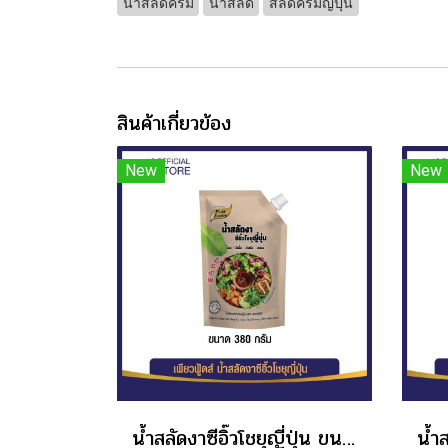
น้ำสลัดครีม
น้ำสลัด
สลัดครีมญี่ปุ่น
สินค้าเกี่ยวข้อง
New
New
น้ำสลัดงาซีอิ๊วโชยุญี่ปุ่น ขนาด 380 กรัม