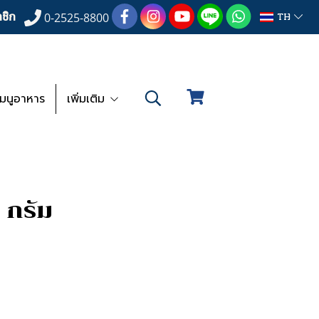
ชิก
TH
0-2525-8800
เมนูอาหาร
เพิ่มเติม
0 กรัม