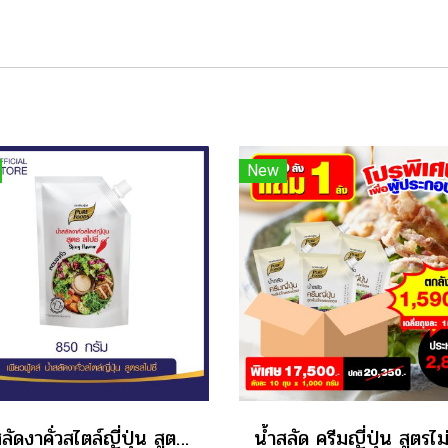
New
น้ำสลัดงาคั่วสไตล์ญี่ปุ่น สูตรสไปซี่ 850 g.