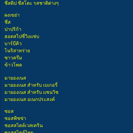
ชีสดิป ชีสโตะ รสชาติต่างๆ
ผงเขย่า
ชีส
ปาปริก้า
ฮอตสไปซี่วิงแซ่บ
บาร์บีคิว
โนริสาหร่าย
ซาวครีม
ข้าวโพด
มายองเนส
มายองเนส สำหรับ เบเกอรี่
มายองเนส สำหรับ แซนวิช
มายองเนส อเนกประสงค์
ซอส
ซอสพิซซ่า
ซอสสไตล์เวสเทริน
ซอสสไตล์ไทย