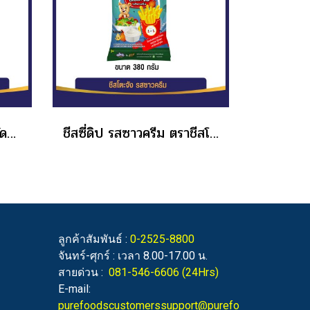
น้ำสลัดโบราณ สำหรับสลัดผัก แซนด์วิช โบราณ เฟรช & กรีน ขนาด 400 กรัม
ชีสซี่ดิป รสซาวครีม ตราชีสโตะจัง แบบถุง ขนาด 380 กรัม
ลูกค้าสัมพันธ์ :
0-2525-8800
จันทร์-ศุกร์ : เวลา 8.00-17.00 น.
สายด่วน :
081-546-6606
(24Hrs)
E-mail:
purefoodscustomerssupport@purefo