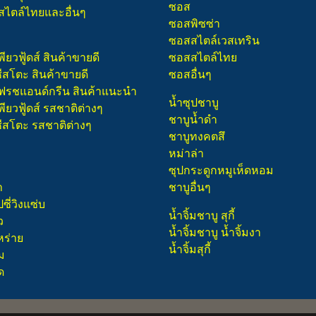
ซอส
สไตล์ไทยและอื่นๆ
ซอสพิซซ่า
ซอสสไตล์เวสเทริน
พียวฟู้ดส์ สินค้าขายดี
ซอสสไตล์ไทย
ชีสโตะ สินค้าขายดี
ซอสอื่นๆ
 เฟรชแอนด์กรีน สินค้าแนะนำ
น้ำซุปชาบู
พียวฟู้ดส์ รสชาติต่างๆ
ชาบูน้ำดำ
ชีสโตะ รสชาติต่างๆ
ชาบูทงคตสึ
หม่าล่า
ซุปกระดูกหมูเห็ดหอม
า
ชาบูอื่นๆ
ี่วิงแซ่บ
น้ำจิ้มชาบู สุกี้
ว
น้ำจิ้มชาบู น้ำจิ้มงา
หร่าย
น้ำจิ้มสุกี้
ม
ด