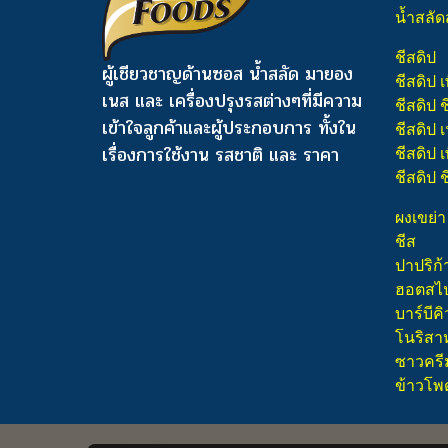
น้ำสลัด
ชีสดิป
ผู้เชียวชาญด้านซอส น้ำสลัด มายอง
ชีสดิป เ
เนส และ เครื่องปรุงรสต่างๆ
ที่มีความ
ชีสดิป 
เข้าใจลูกค้าและผู้ประกอบการ ทั้งใน
ชีสดิป
เรื่องการใช้งาน รสชาติ และ ราคา
ชีสดิป เ
ชีสดิป 
ผงเขย่า
ชีส
ปาปริก้
ฮอตสไปซ
บาร์บีคิ
โนริสา
ซาวครี
ข้าวโพ
PUREFOODS