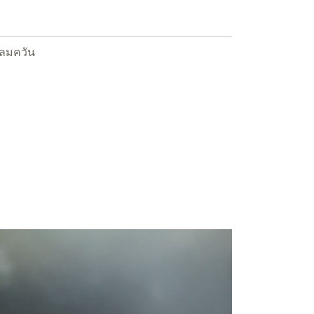
นลมควัน