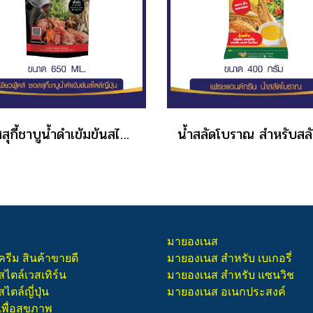
ซอสสุกี้ชาบูน้ำดำเข้มข้นสไตล์ญี่ปุ่น 650 ML.
มายองเนส
ครีม สินค้าขายดี
มายองเนส สำหรับ เบเกอรี่
สไตล์เวสเทิร์น
มายองเนส สำหรับ แซนวิช
ไตล์ญี่ปุ่น
มายองเนส อเนกประสงค์
เพื่อสุขภาพ