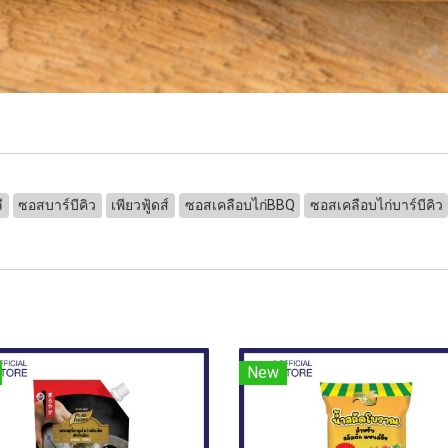
ี
ซอสบาร์บีคิว
เพียวฟู้ดส์
ซอสเคลือบไก่BBQ
ซอสเคลือบไก่บาร์บีคิว
New