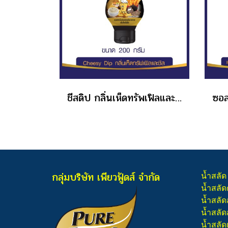
ชีสดิป กลิ่นเห็ดทรัพเฟิลและชีส ขนาด 200 กรัม
กลุ่มบริษัท เพียวฟู้ดส์ จำกัด
น้ำสลัด
น้ำสลัด
น้ำสลัด
น้ำสลัดส
น้ำสลัด