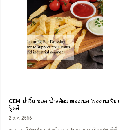
OEM น้ำจิ้ม ซอส น้ำสลัดมายองเนส โรงงานเพียว
ฟู้ดส์
2 ส.ค. 2566
หากคุณมีสูตรลับเฉพาะในการปรุงอาหาร เป็นรสชาติที่