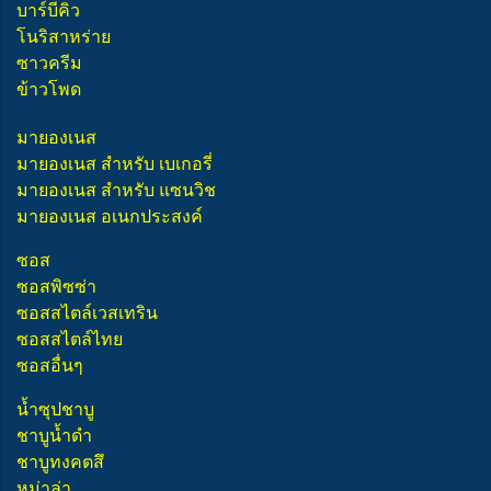
บาร์บีคิว
โนริสาหร่าย
ซาวครีม
ข้าวโพด
มายองเนส
มายองเนส สำหรับ เบเกอรี่
มายองเนส สำหรับ แซนวิช
มายองเนส อเนกประสงค์
ซอส
ซอสพิซซ่า
ซอสสไตล์เวสเทริน
ซอสสไตล์ไทย
ซอสอื่นๆ
น้ำซุปชาบู
ชาบูน้ำดำ
ชาบูทงคตสึ
หม่าล่า