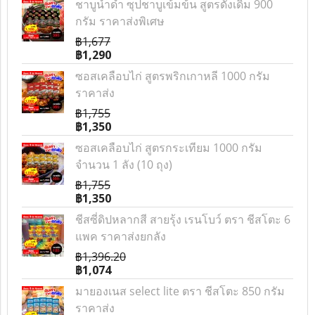
ชาบูน้ำดำ ซุปชาบูเข้มข้น สูตรดั้งเดิม 900
กรัม ราคาส่งพิเศษ
฿1,677
฿1,290
ซอสเคลือบไก่ สูตรพริกเกาหลี 1000 กรัม
ราคาส่ง
฿1,755
฿1,350
ซอสเคลือบไก่ สูตรกระเทียม 1000 กรัม
จำนวน 1 ลัง (10 ถุง)
฿1,755
฿1,350
ชีสซี่ดิปหลากสี สายรุ้ง เรนโบว์ ตรา ชีสโตะ 6
แพค ราคาส่งยกลัง
฿1,396.20
฿1,074
มายองเนส select lite ตรา ชีสโตะ 850 กรัม
ราคาส่ง