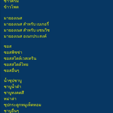
ซาวครีม
ข้าวโพด
มายองเนส
มายองเนส สำหรับ เบเกอรี่
มายองเนส สำหรับ แซนวิช
มายองเนส อเนกประสงค์
ซอส
ซอสพิซซ่า
ซอสสไตล์เวสเทริน
ซอสสไตล์ไทย
ซอสอื่นๆ
น้ำซุปชาบู
ชาบูน้ำดำ
ชาบูทงคตสึ
หม่าล่า
ซุปกระดูกหมูเห็ดหอม
ชาบูอื่นๆ