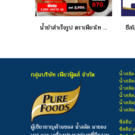
น้ำยำสำเร็จรูป ตราเพียวไท ขนาด 850 กรัม ราคาส่ง
กลุ่มบริษัท เพียวฟู้ดส์ จำกัด
น้ำสลัด
น้ำสลัด
น้ำสลัด
น้ำสลัดส
น้ำสลัด
น้ำสลัด
ชีสดิป
ผู้เชียวชาญด้านซอส น้ำสลัด มายอง
ชีสดิป เ