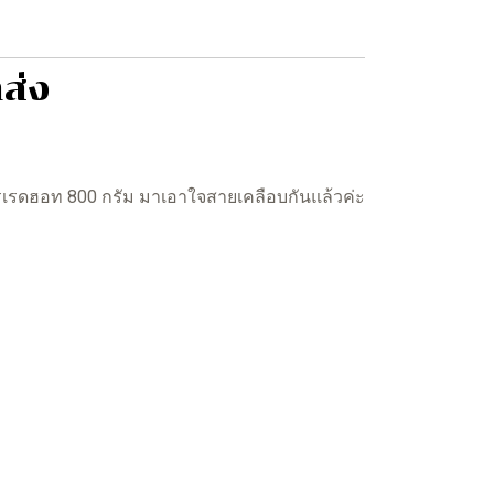
ส่ง
สูตรเรดฮอท 800 กรัม มาเอาใจสายเคลือบกันแล้วค่ะ