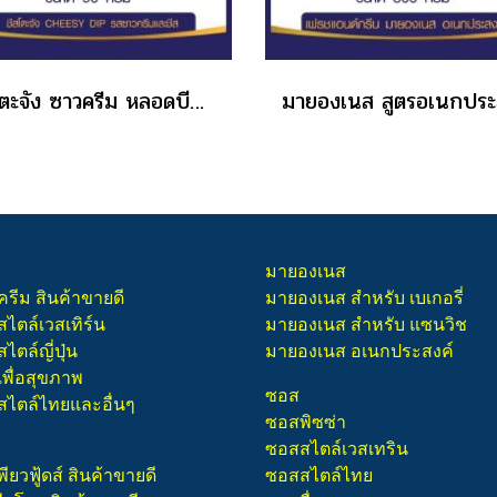
ชีสโตะจัง ซาวครีม หลอดบีบ 90 กรัม ราคาส่ง
มายองเนส
ครีม สินค้าขายดี
มายองเนส สำหรับ เบเกอรี่
สไตล์เวสเทิร์น
มายองเนส สำหรับ แซนวิช
ไตล์ญี่ปุ่น
มายองเนส อเนกประสงค์
เพื่อสุขภาพ
ซอส
สไตล์ไทยและอื่นๆ
ซอสพิซซ่า
ซอสสไตล์เวสเทริน
พียวฟู้ดส์ สินค้าขายดี
ซอสสไตล์ไทย