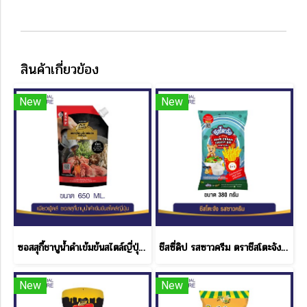
สินค้าเกี่ยวข้อง
New
New
ซอสสุกี้ชาบูน้ำดำเข้มข้นสไตล์ญี่ปุ่น 650 ML.
ชีสซี่ดิป รสซาวครีม ตราชีสโตะจัง แบบถุง ขนาด 380 กรัม
New
New