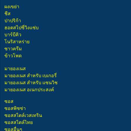
ผงเขย่า
ชีส
ปาปริก้า
ฮอตสไปซี่วิงแซ่บ
บาร์บีคิว
โนริสาหร่าย
ซาวครีม
ข้าวโพด
มายองเนส
มายองเนส สำหรับ เบเกอรี่
มายองเนส สำหรับ แซนวิช
มายองเนส อเนกประสงค์
ซอส
ซอสพิซซ่า
ซอสสไตล์เวสเทริน
ซอสสไตล์ไทย
ซอสอื่นๆ