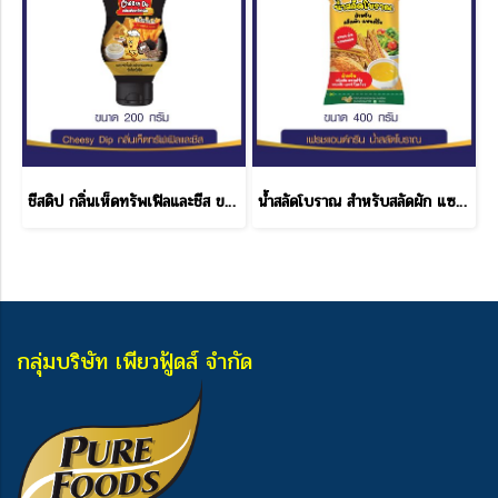
ชีสดิป กลิ่นเห็ดทรัพเฟิลและชีส ขนาด 200 กรัม
น้ำสลัดโบราณ สำหรับสลัดผัก แซนด์วิช โบราณ เฟรช & กรีน ขนาด 400 กรัม
กลุ่มบริษัท เพียวฟู้ดส์ จำกัด