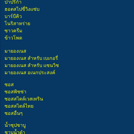
ปาปริก้า
ฮอตสไปซี่วิงแซ่บ
บาร์บีคิว
โนริสาหร่าย
ซาวครีม
ข้าวโพด
มายองเนส
มายองเนส สำหรับ เบเกอรี่
มายองเนส สำหรับ แซนวิช
มายองเนส อเนกประสงค์
ซอส
ซอสพิซซ่า
ซอสสไตล์เวสเทริน
ซอสสไตล์ไทย
ซอสอื่นๆ
น้ำซุปชาบู
ชาบูน้ำดำ