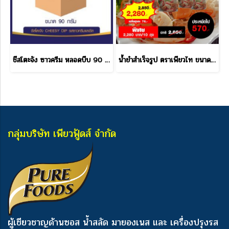
ชีสโตะจัง ซาวครีม หลอดบีบ 90 กรัม ราคาส่ง
น้ำยำสำเร็จรูป ตราเพียวไท ขนาด 850 กรัม ราคาส่ง
กลุ่มบริษัท เพียวฟู้ดส์ จำกัด
ผู้เชียวชาญด้านซอส น้ำสลัด มายองเนส และ เครื่องปรุงรส