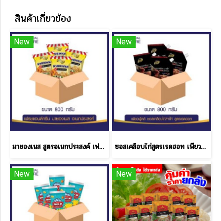
สินค้าเกี่ยวข้อง
New
New
มายองเนส สูตรอเนกประสงค์ เฟรช & กรีน ขนาด 800 กรัม 1 ลัง
ซอสเคลือบไก่สูตรเรดฮอท เพียวฟู้ดส์ 800 กรัม ราคาส่ง
New
New