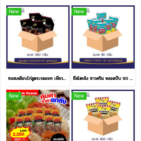
New
New
ซอสเคลือบไก่สูตรเรดฮอท เพียวฟู้ดส์ 800 กรัม ราคาส่ง
ชีสโตะจัง ซาวครีม หลอดบีบ 90 กรัม ราคาส่ง
New
New