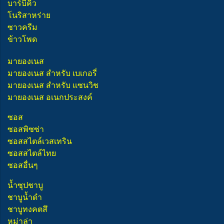
บาร์บีคิว
โนริสาหร่าย
ซาวครีม
ข้าวโพด
มายองเนส
มายองเนส สำหรับ เบเกอรี่
มายองเนส สำหรับ แซนวิช
มายองเนส อเนกประสงค์
ซอส
ซอสพิซซ่า
ซอสสไตล์เวสเทริน
ซอสสไตล์ไทย
ซอสอื่นๆ
น้ำซุปชาบู
ชาบูน้ำดำ
ชาบูทงคตสึ
หม่าล่า