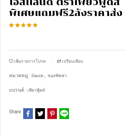
ไอส์เเลนด์ ตราเพียวฟู้ดส์
พิเศษแถมฟรี2ลังราคาส่ง
เพิ่มรายการโปรด
เปรียบเทียบ
หมวดหมู่ :
,
Sauce
ซอสพิซซ่า
แบรนด์ :
เพียวฟู้ดส์
Share