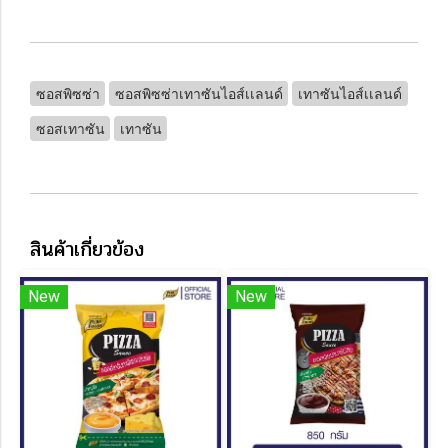
ซอสพิซซ่า
ซอสพิซซ่าเทาซันไอส์เเลนด์
เทาซันไอส์เเลนด์
ซอสเทาซัน
เทาซัน
สินค้าเกี่ยวข้อง
New
New