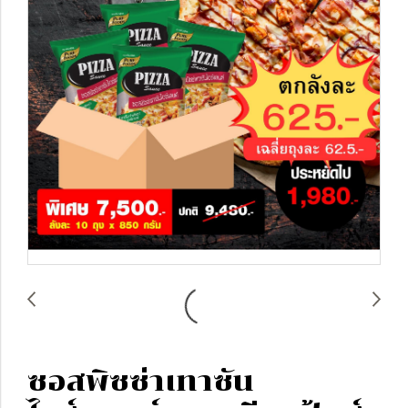
ซอสพิซซ่าเทาซัน