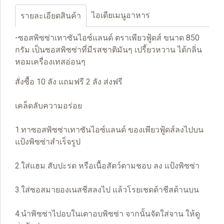
ไอเดียเมนูอาหาร
รายละเอียดสินค้า
-ซอสพิซซ่าเทาซันไอซ์แลนด์ ตราเพียวฟู้ดส์ ขนาด 850
กรัม เป็นซอสพิซซ่าที่มีรสชาติมันๆ เปรี้ยวหวาน ได้กลิ่น
หอมเครื่องเทสอ่อนๆ
สั่งซื้อ 10 ลัง แถมฟรี 2 ลัง ส่งฟรี
เคล็ดลับความอร่อย
1.ทาซอสพิซซ่าเทาซันไอซ์แลนด์ ของเพียวฟู้ดส์ลงไปบน
แป้งพิซซ่าสำเร็จรูป
2.ใส่แฮม สับปะรด หรือเนื้อสัตว์ตามชอบ ลง แป้งพิซซ่า
3.ใส่ซอสมายองเนสชีสลงไป แล้วโรยเชดด้าชีสด้านบน
4.นำพิซซ่าไปอบในเตาอบพิซซ่า จากนั้นจัดใส่จาน ให้ดู