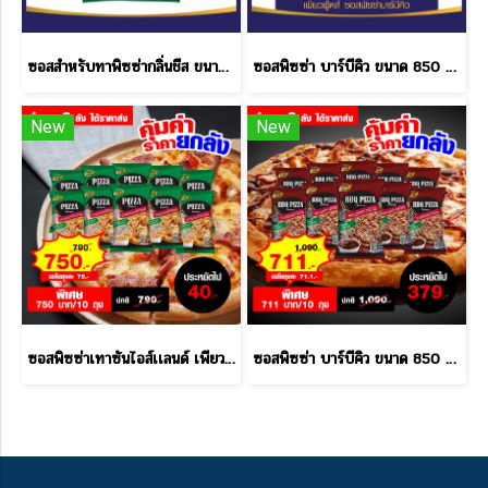
ซอสสำหรับทาพิซซ่ากลิ่นชีส ขนาด 800 กรัม
ซอสพิซซ่า บาร์บีคิว ขนาด 850 กรัม
New
New
ซอสพิซซ่าเทาซันไอส์เเลนด์ เพียวฟู้ดส์ 850 กรัม ราคาส่งยกลัง
ซอสพิซซ่า บาร์บีคิว ขนาด 850 กรัม ราคาส่งยกลัง