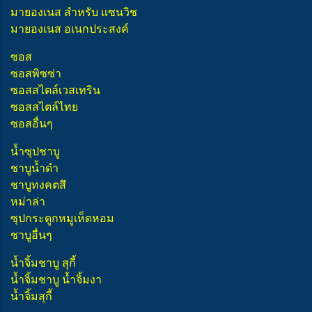
มายองเนส สำหรับ แซนวิช
มายองเนส อเนกประสงค์
ซอส
ซอสพิซซ่า
ซอสสไตล์เวสเทริน
ซอสสไตล์ไทย
ซอสอื่นๆ
น้ำซุปชาบู
ชาบูน้ำดำ
ชาบูทงคตสึ
หม่าล่า
ซุปกระดูกหมูเห็ดหอม
ชาบูอื่นๆ
น้ำจิ้มชาบู สุกี้
น้ำจิ้มชาบู น้ำจิ้มงา
น้ำจิ้มสุกี้