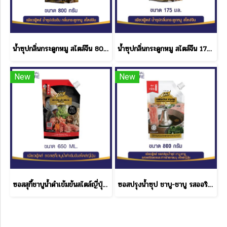
น้ำซุปกลิ่นกระดูกหมู สไตล์จีน 800 กรัม
น้ำซุปกลิ่นกระดูกหมู สไตล์จีน 175 ML.
New
New
ซอสสุกี้ชาบูน้ำดำเข้มข้นสไตล์ญี่ปุ่น 650 ML.
ซอสปรุงน้ำซุป ชาบู-ชาบู รสออริจินอลผสมสาหร่ายคอมบุ ตรา เพียวฟู้ดส์ ขนาด 800 กรัม