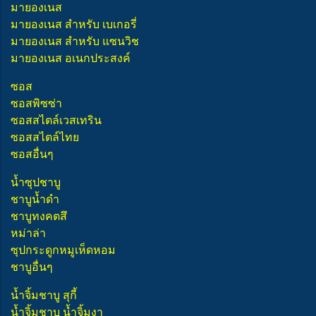
มายองเนส
มายองเนส สำหรับ เบเกอรี่
มายองเนส สำหรับ แซนวิช
มายองเนส อเนกประสงค์
ซอส
ซอสพิซซ่า
ซอสสไตล์เวสเทริน
ซอสสไตล์ไทย
ซอสอื่นๆ
น้ำซุปชาบู
ชาบูน้ำดำ
ชาบูทงคตสึ
หม่าล่า
ซุปกระดูกหมูเห็ดหอม
ชาบูอื่นๆ
น้ำจิ้มชาบู สุกี้
น้ำจิ้มชาบู น้ำจิ้มงา