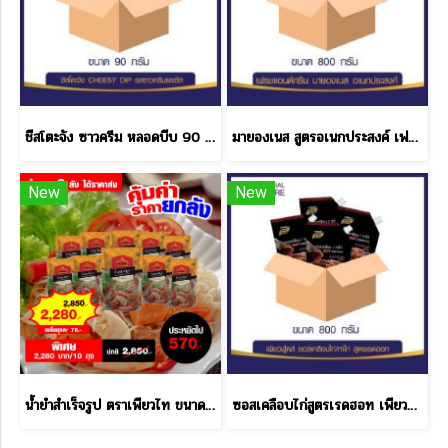
ชีสโตะจัง ซาวครีม หลอดบีบ 90 กรัม ราคาส่ง
มายองเนส สูตรอเนกประสงค์ เฟรช & กรีน 10 ลัง แถม 2 ลัง
New
New
น้ำยำสำเร็จรูป ตราเพียวไท ขนาด 850 กรัม ราคาส่ง
ซอสเคลือบไก่สูตรเรดฮอท เพียวฟู้ดส์ 800 กรัม ราคาส่ง