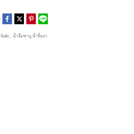
e
,
 Suki
น้ำจิ้มชาบู น้ำจิ้มงา