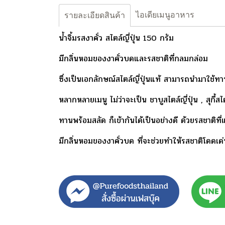
ไอเดียเมนูอาหาร
รายละเอียดสินค้า
น้ำจิ้มรสงาคั่ว สไตล์ญี่ปุ่น 150 กรัม
มีกลิ่นหอมของงาคั่วบดและรสชาติที่กลมกล่อม
ซึ่งเป็นเอกลักษณ์สไตล์ญี่ปุ่นแท้
สามารถนำมาใช้ทานค
หลากหลายเมนู ไม่ว่าจะเป็น ชาบูสไตล์ญี่ปุ่น , สุกี้ส
ทานพร้อมสลัด ก็เข้ากันได้เป็นอย่างดี ด้วยรสชาติ
มีกลิ่นหอมของงาคั่วบด ที่จะช่วยทำให้รสชาติโดดเ