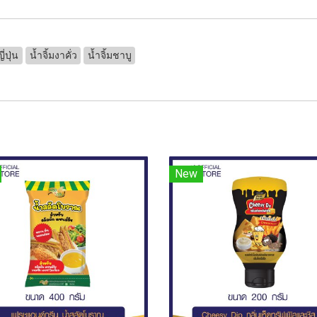
ี่ปุ่น
น้ำจิ้มงาคั่ว
น้ำจิ้มชาบู
New