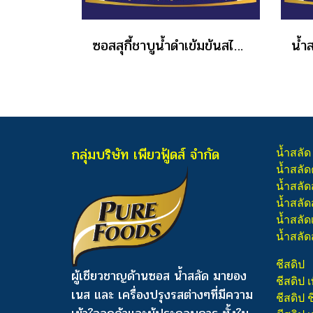
ซอสสุกี้ชาบูน้ำดำเข้มข้นสไตล์ญี่ปุ่น 650 ML.
กลุ่มบริษัท เพียวฟู้ดส์ จำกัด
น้ำสลัด
น้ำสลัด
น้ำสลัด
น้ำสลัดส
น้ำสลัด
น้ำสลัด
ชีสดิป
ผู้เชียวชาญด้านซอส น้ำสลัด มายอง
ชีสดิป เ
เนส และ เครื่องปรุงรสต่างๆ
ที่มีความ
ชีสดิป 