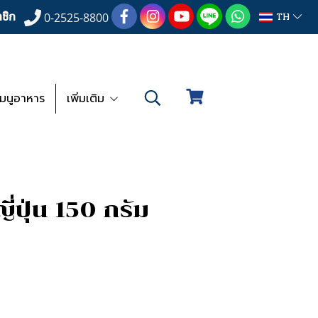
ชิก
TH
0-2525-8800
เมนูอาหาร
เพิ่มเติม
ญี่ปุ่น 150 กรัม