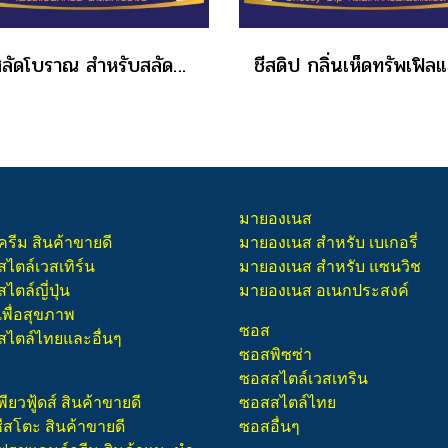
น้ำสลัดโบราณ สำหรับสลัดผัก แซนด์วิช โบราณ เฟรช & กรีน ขนาด 400 กรัม
มายองเนส
ครีม สินค้าขายดี
มายองเนส สำหรับ เบเกอรี่
สไตล์เวสเทิร์น
มายองเนส สำหรับ แซนวิช
ไตล์ญี่ปุ่น
มายองเนส อเนกประสงค์
เพื่อสุขภาพ
ซอส
สไตล์ไทยและอื่นๆ
ซอสพิซซ่า
ซอสสไตล์เวสเทริน
พียวฟู้ดส์ สินค้าขายดี
ซอสสไตล์ไทย
ชีสโตะ สินค้าขายดี
ซอสอื่นๆ