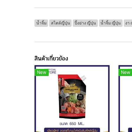
น้ำจิ้ม
สไตล์ญี่ปุ่น
ปิ้งย่าง ญี่ปุ่น
น้ำจิ้ม ญี่ปุ่น
งา ญ
สินค้าเกี่ยวข้อง
New
New