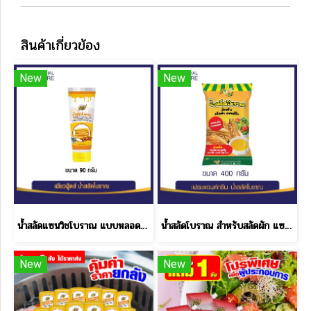
สินค้าเกี่ยวข้อง
New
New
น้ำสลัดแซนวิชโบราณ แบบหลอด ขนาด 90 กรัม
น้ำสลัดโบราณ สำหรับสลัดผัก แซนด์วิช โบราณ เฟรช & กรีน ขนาด 400 กรัม
New
New