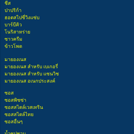
ชีส
ปาปริก้า
ฮอตสไปซี่วิงแซ่บ
บาร์บีคิว
โนริสาหร่าย
ซาวครีม
ข้าวโพด
มายองเนส
มายองเนส สำหรับ เบเกอรี่
มายองเนส สำหรับ แซนวิช
มายองเนส อเนกประสงค์
ซอส
ซอสพิซซ่า
ซอสสไตล์เวสเทริน
ซอสสไตล์ไทย
ซอสอื่นๆ
น้ำซุปชาบู