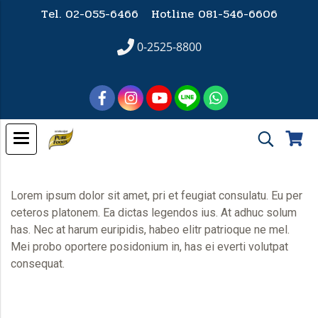
Tel. 02-055-6466 Hotline
081-546-6606
0-2525-8800
Lorem ipsum dolor sit amet, pri et feugiat consulatu. Eu per
ceteros platonem. Ea dictas legendos ius. At adhuc solum
has. Nec at harum euripidis, habeo elitr patrioque ne mel.
Mei probo oportere posidonium in, has ei everti volutpat
consequat.