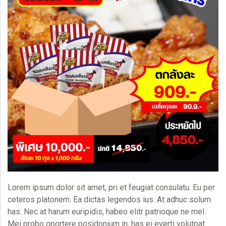
Lorem ipsum dolor sit amet, pri et feugiat consulatu. Eu per
ceteros platonem. Ea dictas legendos ius. At adhuc solum
has. Nec at harum euripidis, habeo elitr patrioque ne mel.
Mei probo oportere posidonium in, has ei everti volutpat