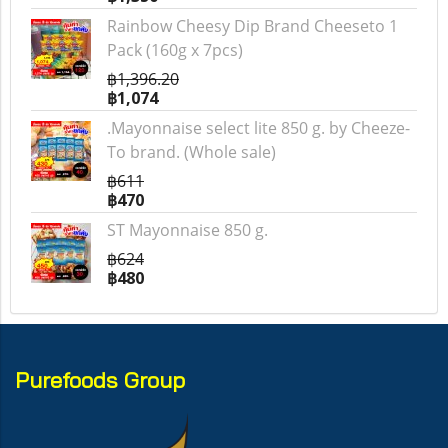
Rainbow Cheesy Dip Brand Cheeseto 1
Pack (160g x 7pcs)
฿1,396.20
฿1,074
.Mayonnaise select lite 850 g. by Cheeze-
To brand. (Whole sale)
฿611
฿470
ST Mayonnaise 850 g.
฿624
฿480
Purefoods Group