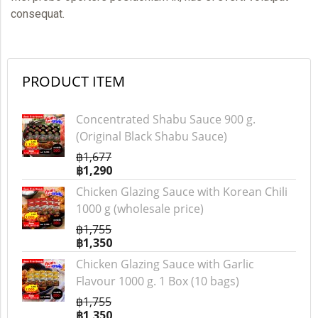
consequat.
PRODUCT ITEM
Concentrated Shabu Sauce 900 g.
(Original Black Shabu Sauce)
฿1,677
฿1,290
Chicken Glazing Sauce with Korean Chili
1000 g (wholesale price)
฿1,755
฿1,350
Chicken Glazing Sauce with Garlic
Flavour 1000 g. 1 Box (10 bags)
฿1,755
฿1,350