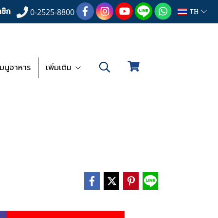
ชิก
TH
0-2525-8800
เมนูอาหาร
เพิ่มเติม