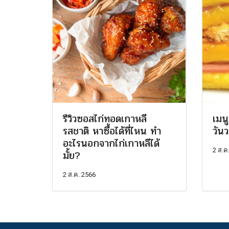
รีวิวซอสไก่ทอดเกาหลี
เมน
รสชาติ หาซื้อได้ที่ไหน ทำ
วัน
อะไรนอกจากไก่เกาหลีได้
2 ส.ค
มั้ย?
2 ส.ค. 2566