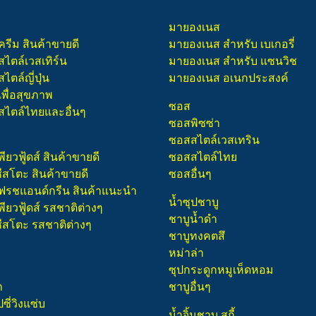
มายองเนส
ครีม สินค้าขายดี
มายองเนส สำหรับ เบเกอรี่
สไตล์เวสเทิร์น
มายองเนส สำหรับ แซนวิช
ไตล์ญี่ปุ่น
มายองเนส อเนกประสงค์
เพื่อสุขภาพ
ซอส
สไตล์ไทยและอื่นๆ
ซอสพิซซ่า
ซอสสไตล์เวสเทริน
พียวฟู้ดส์ สินค้าขายดี
ซอสสไตล์ไทย
ชีสโตะ สินค้าขายดี
ซอสอื่นๆ
 เฟรชแอนด์กรีน สินค้าแนะนำ
น้ำซุปชาบู
พียวฟู้ดส์ รสชาติต่างๆ
ชาบูน้ำดำ
ชีสโตะ รสชาติต่างๆ
ชาบูทงคตสึ
หม่าล่า
ซุปกระดูกหมูเห็ดหอม
า
ชาบูอื่นๆ
ี่วิงแซ่บ
น้ำจิ้มชาบู สุกี้