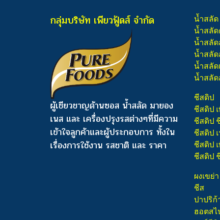
กลุ่มบริษัท เพียวฟู้ดส์ จำกัด
น้ำสลัด
น้ำสลัด
น้ำสลัด
น้ำสลัดส
น้ำสลัด
น้ำสลัด
ชีสดิป
ผู้เชียวชาญด้านซอส น้ำสลัด มายอง
ชีสดิป เ
เนส และ เครื่องปรุงรสต่างๆ
ที่มีความ
ชีสดิป 
เข้าใจลูกค้าและผู้ประกอบการ ทั้งใน
ชีสดิป
เรื่องการใช้งาน รสชาติ และ ราคา
ชีสดิป เ
ชีสดิป 
ผงเขย่า
ชีส
ปาปริก้
ฮอตสไปซ