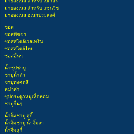
มายองเนส สำหรับ เบเกอรี่
มายองเนส สำหรับ แซนวิช
มายองเนส อเนกประสงค์
ซอส
ซอสพิซซ่า
ซอสสไตล์เวสเทริน
ซอสสไตล์ไทย
ซอสอื่นๆ
น้ำซุปชาบู
ชาบูน้ำดำ
ชาบูทงคตสึ
หม่าล่า
ซุปกระดูกหมูเห็ดหอม
ชาบูอื่นๆ
น้ำจิ้มชาบู สุกี้
น้ำจิ้มชาบู น้ำจิ้มงา
น้ำจิ้มสุกี้