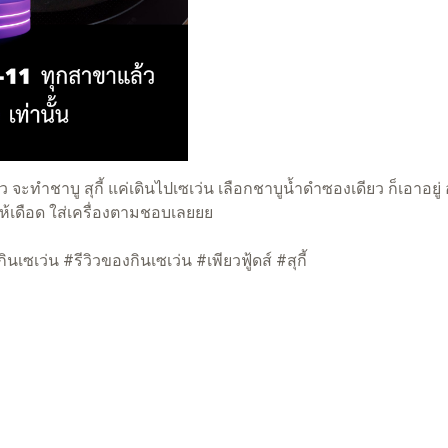
จะทำชาบู สุกี้ แค่เดินไปเซเว่น เลือกชาบูน้ำดำซองเดียว ก็เอาอยู่ 
ให้เดือด ใส่เครื่องตามชอบเลยยย
เว่น #รีวิวของกินเซเว่น #เพียวฟู้ดส์ #สุกี้