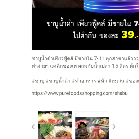
ชาบูน้ำดำเพียวฟู้ดส์ มีขายใน 7-11 ทุกสาขาแล้วววว 
ทำง่ายๆ แค่ฉีกซองเท ผสมกับน้ำเปล่า 1.5 ลิตร ต้ม
#ชาบู #ชาบูน้ำดำ #ทำอาหาร #หิว #เซเว่น #ของกินเซ
https://www.purefoodsshopping.com/shabu