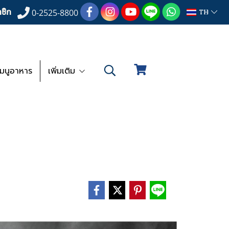
ชิก
TH
0-2525-8800
เมนูอาหาร
เพิ่มเติม