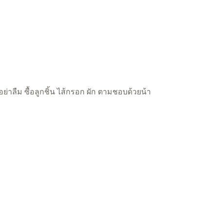
อย่าลืม ซื้อลูกชิ้น ไส้กรอก ผัก ตามชอบด้วยน้า