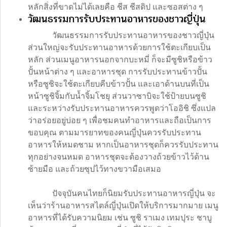
หลักสิ่งที่ขาดไม่ได้เลยคือ ชีส
ชีสดิป
และซอสต่าง ๆ
วัฒนธรรมการรับประทานอาหารของชาวญี่ปุ่น
วัฒนธรรมการรับประทานอาหารของชาวญี่ปุ่น
ส่วนใหญ่จะรับประทานอาหารด้วยการใช้ตะเกียบเป็น
หลัก ส่วนเมนูอาหารนอกจากบะหมี่ ก็จะมีซูชิหรือข้าว
ปั้นหน้าต่าง ๆ และอาหารชุด การรับประทานข้าวปั้น
หรือซูชิจะใช้ตะเกียบคีบข้าวปั้น และเอาด้านบนที่เป็น
หน้าซูชิจิ้มกับน้ำจิ้มโชยุ ส่วนวาซาบิจะใช้ป้ายบนซูชิ
และระหว่างรับประทานอาหารควรพูดว่าโออิชิ ซึ่งแปล
ว่าอร่อยอยู่บ่อย ๆ เพื่อชมคนทำอาหารและถือเป็นการ
ขอบคุณ ตามมารยาทของคนญี่ปุ่นควรรับประทาน
อาหารให้หมดชาม หากเป็นอาหารชุดก็ควรรับประทาน
ทุกอย่างจนหมด อาหารชุดจะต้องวางถ้วยข้าวไว้ด้าน
ซ้ายมือ และถ้วยซุปไว้ทางขวามือเสมอ
ปัจจุบันคนไทยก็นิยมรับประทานอาหารญี่ปุ่น จะ
เห็นว่าร้านอาหารสไตล์ญี่ปุ่นเปิดให้บริการมากมาย เมนู
อาหารที่ได้รับความนิยม เช่น ซูชิ ราเมง เทมปุระ ชาบู