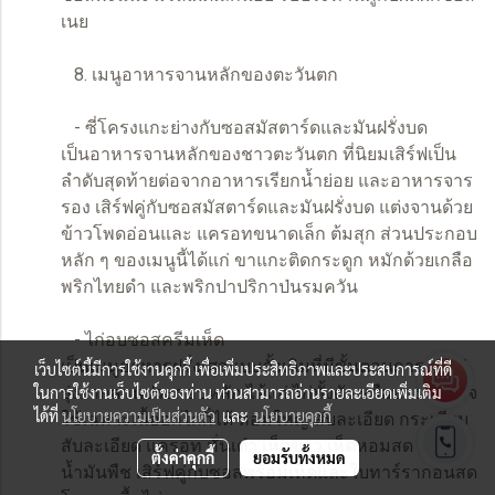
เนย
8. เมนูอาหารจานหลักของตะวันตก
- ซี่โครงแกะย่างกับซอสมัสตาร์ดและมันฝรั่งบด
เป็นอาหารจานหลักของชาวตะวันตก ที่นิยมเสิร์ฟเป็น
ลำดับสุดท้ายต่อจากอาหารเรียกน้ำย่อย และอาหารจาร
รอง เสิร์ฟคู่กับซอสมัสตาร์ดและมันฝรั่งบด แต่งจานด้วย
ข้าวโพดอ่อนและ แครอทขนาดเล็ก ต้มสุก ส่วนประกอบ
หลัก ๆ ของเมนูนี้ได้แก่ ขาแกะติดกระดูก หมักด้วยเกลือ
พริกไทยดำ และพริกปาปริกาป่นรมควัน
- ไก่อบซอสครีมเห็ด
เป็นเมนูอาหารฝรั่งเศสแบบดั้งเดิมที่มีขั้นตอนการทำไม่
เว็บไซต์นี้มีการใช้งานคุกกี้ เพื่อเพิ่มประสิทธิภาพและประสบการณ์ที่ดี
ยุ่งยากส่วนประกอบหลัก ได้แก่ ไก่ทั้งตัว หรือบางคนอาจ
ในการใช้งานเว็บไซต์ของท่าน ท่านสามารถอ่านรายละเอียดเพิ่มเติม
ได้ที่
นโยบายความเป็นส่วนตัว
และ
นโยบายคุกกี้
ใช้เฉพาะเนื้ออกไก่ก็ได้ หอมใหญ่ สับละเอียด กระเทียม
สับละเอียด แครอท หั่นเต๋า เห็ดขาว เห็ดหอมสด และ
ตั้งค่าคุกกี้
ยอมรับทั้งหมด
น้ำมันพืช เสิร์ฟคู่กับซอสพร้อมเห็ดและใบทาร์รากอนสด