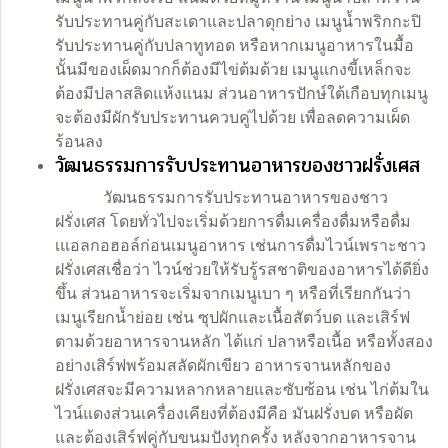
รับประทานคู่กับสะเดาและปลาดุกย่าง เมนูน้ำพริกกะปิ
รับประทานคู่กับปลาทูทอด หรือหากเมนูอาหารในมื้อ
นั้นมีของเผ็ดมากก็ต้องมีไข่ต้มด้วย เมนูแกงขี้เหล็กจะ
ต้องมีปลาสลิดแห้งแนม ส่วนอาหารปักษ์ใต้เกือบทุกเมนู
จะต้องมีผักรับประทานควบคู่ไปด้วย เพื่อลดความเผ็ด
ร้อนลง
วัฒนธรรมการรับประทานอาหารของชาวฝรั่งเศส
วัฒนธรรมการรับประทานอาหารของชาว
ฝรั่งเศส โดยทั่วไปจะเริ่มด้วยการดื่มเครื่องดื่มหรือดื่ม
เแอลกอฮอล์ก่อนเมนูอาหาร เช่นการดื่มไวน์เพราะชาว
ฝรั่งเศสเชื่อว่า ไวน์ช่วยให้รับรู้รสชาติของอาหารได้ดียิ่ง
ขึ้น ส่วนอาหารจะเริ่มจากเมนูเบา ๆ หรือที่เรียกกันว่า
เมนูเรียกน้ำย่อย เช่น ซุปผักและเนื้อสัตว์บด และเสิร์ฟ
ตามด้วยอาหารจานหลัก ได้แก่ ปลาหรือเนื้อ หรือทั้งสอง
อย่างเสิร์ฟพร้อมสลัดผักเขียว อาหารจานหลักของ
ฝรั่งเศสจะมีความหลากหลายและซับซ้อน เช่น ไก่ต้มใน
ไวน์แดงส่วนเครื่องเคียงที่ต้องมีคือ มันฝรั่งบด หรือผัด
และต้องเสิร์ฟคู่กับขนมปังทุกครั้ง หลังจากอาหารจาน