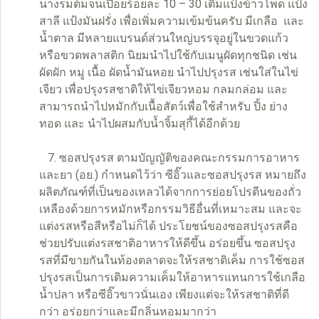
นางรมต้มจนเปื่อยร้อยละ 10 – 30 เติมแป้งข้าวโพด แป้ง
สาลี แป้งมันฝรั่ง เพื่อเพิ่มความเข้มข้นครับ มีเกลือ และ
น้ำตาล มีหลายแบรนด์ส่วนใหญ่บรรจุอยู่ในขวดแก้ว
หรือขวดพลาสติก นิยมนำไปใช้กับเมนูผัดทุกชนิด เช่น
ผัดผัก หมู เนื้อ ผัดน้ำมันหอย นำไปปรุงรส เช่นใส่ในไข่
เจียว เพื่อปรุงรสชาติให้ไข่เจียวหอม กลมกล่อม และ
สามารถนำไปหมักกับเนื้อสัตว์เพื่อใช้สำหรับ ปิ้ง ย่าง
ทอด และ นำไปผสมกับน้ำจิ้มสุกี้ได้อีกด้วย
7. ซอสปรุงรส ตามบัญญัติของคณะกรรมการอาหาร
และยา (อย.) กำหนดไว้ว่า ซีอิ๊วและซอสปรุงรส หมายถึง
ผลิตภัณฑ์ที่เป็นของเหลวได้จากการย่อยโปรตีนของถั่ว
เหลืองด้วยการหมักหรือกรรมวิธีอื่นที่เหมาะสม และจะ
แต่งรสหรือสีหรือไม่ก็ได้ ประโยชน์ของซอสปรุงรสคือ
ช่วยปรับแต่งรสชาติอาหารให้ดีขึ้น อร่อยขึ้น ซอสปรุง
รสที่มีขายกันในท้องตลาดจะให้รสชาติเค็ม การใช้ซอส
ปรุงรสเป็นการเติมความเค็มให้อาหารแทนการใช้เกลือ
น้ำปลา หรือซีอิ๊วขาวนั่นเอง เพียงแต่จะให้รสชาติที่ดี
กว่า อร่อยกว่าและมีกลิ่นหอมมากว่า