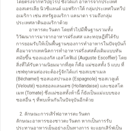
โดยตรงจากทวีปยุโรป ซึ่งได้แก่ อาหารจากประเทศ
ออสเตรเลีย นิวซีแลนด์ แอฟริกาใต้ กลุ่มประเทศในทวีป
อเมริกา เช่น สหรัฐอเมริกา แคนาดา รวมถึงกลุ่ม
ประเทศลาตินอเมริกาด้วย
อาหารตะวันตก โดยทั่วไปมีพื้นฐานรวมทั้ง
วิวัฒนาการมาจากอาหารฝรั่งเศส และทฤษฎีที่ได้รับ
การยอมรับให้เป็นพื้นฐานของการทำอาหารในปัจจุบันก็
คือมาจากเทคนิคการทำอาหารฝรั่งเศสดั้งเดิมแบบทัน
สมัยขึ้น ของแองกัส เอสโคฟิเอ่ (Auguste Escoffier) โดย
สิ่งที่ได้รับความนิยมมากที่สุด ก็คือ แม่ซอสทั้ง 5 แบบ ที่
เชฟทุกคนท่องจะต้องรู้จักได้แก่ ซอสเบชาเมล
(Béchamel) ซอสเอสปานอล (Espagnole) ซอสเวลูเต้
(Velouté) ซอสฮอลแลนเดซ (Hollandaise) และซอสโต
เมท (Tomate) ซึ่งแม่ซอสทั้งห้านี้ ก็ยังเป็นแม่แบบของ
ซอสอื่น ๆ ที่พบเห็นกันในปัจจุบันอีกด้วย
2. ลักษณะการเสิร์ฟอาหารตะวันตก
ลักษณะอาหารของชาวตะวันตก หากเป็นการรับ
ประทานอาหารเย็นอย่างเป็นทางการ จะแยกเสิร์ฟเป็น