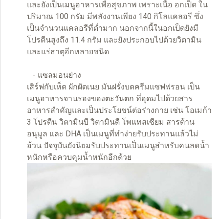
และยังเป็นเมนูอาหารเพื่อสุขภาพ เพราะเนื้อ อกเป็ด ใน
ปริมาณ 100 กรัม มีพลังงานเพียง 140 กิโลแคลอรี ซึ่ง
เป็นจำนวนแคลอรีที่ต่ำมาก นอกจากนี้ในอกเป็ดยังมี
โปรตีนสูงถึง 11.4 กรัม และยังประกอบไปด้วยวิตามิน
และแร่ธาตุอีกหลายชนิด
- แซลมอนย่าง
เสิร์ฟกับเห็ด ผักผัดเนย มันฝรั่งบดครีมแซฟฟรอน เป็น
เมนูอาหารจานรองของตะวันตก ที่อุดมไปด้วยสาร
อาหารสำคัญและเป็นประโยชน์ต่อร่างกาย เช่น โอเมก้า
3 โปรตีน วิตามินบี วิตามินดี โพแทสเซียม สารต้าน
อนุมูล และ DHA เป็นเมนูที่ทำง่ายรับประทานแล้วไม่
อ้วน ปัจจุบันยังนิยมรับประทานเป็นเมนูสำหรับคนลดน้ำ
หนักหรือควบคุมน้ำหนักอีกด้วย