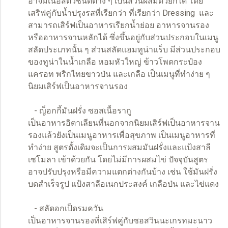
อาจมีเนื้อสัตว์ชนิดต่าง ๆ เป็นส่วนผสมด้วยก็ได้ โดย
เสริฟคู่กับน้ำปรุงรสที่เรียกว่า ที่เรียกว่า Dressing และ
สามารถเสิร์ฟเป็นอาหารเรียกน้ำย่อย อาหารจานรอง
หรืออาหารจานหลักได้ ซึ่งขึ้นอยู่กับส่วนประกอบในเมนู
สลัดประเภทนั้น ๆ ส่วนสลัดแฮมทูน่าแร็บ มีส่วนประกอบ
ของทูน่าในน้ำเกลือ หอมหัวใหญ่ ข้าวโพดกระป๋อง
แครอท พริกไทยขาวป่น และเกลือ เป็นเมนูที่ทำง่าย ๆ
นิยมเสิร์ฟเป็นอาหารจานรอง
- ญ็อกกี้มันฝรั่ง ซอสเนื้อรากู
เป็นอาหารอิตาเลียนที่นอกจากนิยมเสิร์ฟเป็นอาหารจาน
รองแล้วยังเป็นเมนูอาหารเพื่อสุขภาพ เป็นเมนูอาหารที่
ทำง่าย สูตรดั้งเดิมจะเป็นการผสมมันฝรั่งและแป้งสาลี
เซโมลา เข้าด้วยกัน โดยไม่มีการผสมไข่ ปัจจุบันสูตร
อาจปรับปรุงหรือมีความแตกต่างกันบ้าง เช่น ใช้มันฝรั่ง
บดสำเร็จรูป แป้งสาลีอเนกประสงค์ เกลือป่น และไข่แดง
- สลัดอกเป็ดรมควัน
เป็นอาหารจานรองที่เสิร์ฟคู่กับซอสวินนะเกรทมะนาว