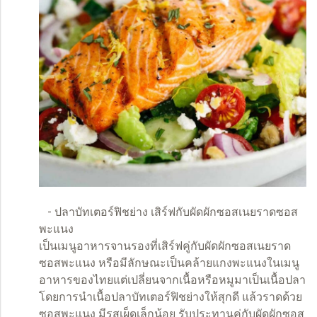
- ปลาบัทเตอร์ฟิชย่าง เสิร์ฟกับผัดผักซอสเนยราดซอส
พะแนง
เป็นเมนูอาหารจานรองที่เสิร์ฟคู่กับผัดผักซอสเนยราด
ซอสพะแนง หรือมีลักษณะเป็นคล้ายแกงพะแนงในเมนู
อาหารของไทยแต่เปลี่ยนจากเนื้อหรือหมูมาเป็นเนื้อปลา
โดยการนำเนื้อปลาบัทเตอร์ฟิชย่างให้สุกดี แล้วราดด้วย
ซอสพะแนง มีรสเผ็ดเล็กน้อย รับประทานคู่กับผัดผักซอส