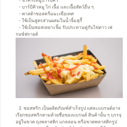
- ซี่โครงหมูบาร์บีคิว
- บาร์บีคิวหมู ไก่ เนื้อ และเนื้อสัตว์อื่น ๆ
- พาสต้าซอสครีมมะเขือเทศ
- ใช้เป็นสูตรส่วนผสมในน้ำจิ้มสุกี้
- ใช้เป็นซอสเหยาะจิ้ม รับประทานคู่กับไข่ดาว เฟ
รนช์ฟรายส์
2. ซอสพริก เป็นผลิตภัณฑ์สำเร็จรูป แต่ละแบรนด์อาจ
เรียกซอสพริกตามด้วยชื่อของแบรนด์ สินค้านั้น ๆ บรรจุ
อยู่ในขวด ถุงพลาสติก แกลลอน หรือขวดพลาสติกรูป