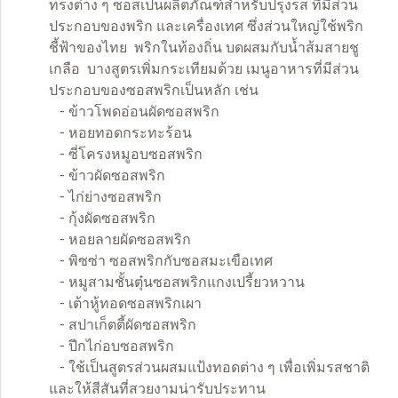
ทรงต่าง ๆ ซอสเป็นผลิตภัณฑ์สำหรับปรุงรส ที่มีส่วน
ประกอบของพริก และเครื่องเทศ ซึ่งส่วนใหญ่ใช้พริก
ชี้ฟ้าของไทย พริกในท้องถิ่น บดผสมกับน้ำส้มสายชู
เกลือ บางสูตรเพิ่มกระเทียมด้วย เมนูอาหารที่มีส่วน
ประกอบของซอสพริกเป็นหลัก เช่น
- ข้าวโพดอ่อนผัดซอสพริก
- หอยทอดกระทะร้อน
- ซี่โครงหมูอบซอสพริก
- ข้าวผัดซอสพริก
- ไก่ย่างซอสพริก
- กุ้งผัดซอสพริก
- หอยลายผัดซอสพริก
- พิซซ่า ซอสพริกกับซอสมะเขือเทศ
- หมูสามชั้นตุ๋นซอสพริกแกงเปรี้ยวหวาน
- เต้าหู้ทอดซอสพริกเผา
- สปาเก็ตตี้ผัดซอสพริก
- ปีกไก่อบซอสพริก
- ใช้เป็นสูตรส่วนผสมแป้งทอดต่าง ๆ เพื่อเพิ่มรสชาติ
และให้สีสันที่สวยงามน่ารับประทาน