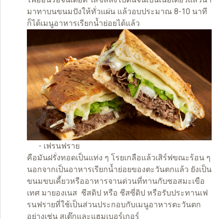
มาทาบนขนมปังให้ทั่วแผ่น แล้วอบประมาณ 8-10 นาที
ก็ได้เมนูอาหารเรียกน้ำย่อยได้แล้ว
- เฟรนฟราย
คือมันฝรั่งทอดเป็นแท่ง ๆ โรยเกลือแล้วเสิร์ฟขณะร้อน ๆ
นอกจากเป็นอาหารเรียกน้ำย่อยของตะวันตกแล้ว ยังเป็น
ขนมขบเคี้ยวหรืออาหารจานด่วนที่ทานกับซอสมะเขือ
เทศ มายองเนส ชีสดิป หรือ ชีสซี่ดิป หรือรับประทานเฟ
รนฟรายที่ใช้เป็นส่วนประกอบกับเมนูอาหารตะวันตก
อย่างเช่น สเต๊กและแฮมเบอร์เกอร์