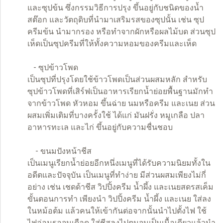
และซุปข้น ซึ่งกรรมวิธีการปรุง ขึ้นอยู่กับชนิดของน้ำ
สต๊อก และวัตถุดิบที่นำมาเสริมรสของซุปนั้น เช่น ซุป
ครีมข้น นำมากรอง หรือทำจากผักหรือผลไม้บด ส่วนซุป
เห็ดเป็นซุปครีมที่ให้ทั้งความหอมของครีมและเห็ด
- ซุปข้าวโพด
เป็นซุปที่ปรุงโดยใช้ข้าวโพดเป็นส่วนผสมหลัก สำหรับ
ซุปข้าวโพดที่เสิร์ฟเป็นอาหารเรียกน้ำย่อยพื้นฐานมักทำ
จากข้าวโพด หัวหอม ขึ้นฉ่าย นมหรือครีม และเนย ส่วน
ผสมเพิ่มเติมที่บางครั้งใช้ ได้แก่ มันฝรั่ง หมูเกลือ ปลา
อาหารทะเล และไก่ ขึ้นอยู่กับความชื่นชอบ
- ขนมปังหน้าชีส
เป็นเมนูเรียกน้ำย่อยอีกหนึ่งเมนูที่ได้รับความนิยมทั้งใน
อดีตและปัจจุบัน เป็นเมนูที่ทำง่าย มีส่วนผสมเพียงไม่กี่
อย่าง เช่น เชดด้าชีส วิปปิ้งครีม น้ำผึ้ง และเนยสดรสเค็ม
ขั้นตอนการทำ เพียงนำ วิปปิ้งครีม น้ำผึ้ง และเนย ใส่ลง
ในหม้อต้ม แล้วคนให้เข้ากันต่อจากนั้นนำไปตั้งไฟ ใช้
ไฟอ่อนรอจนเดือด ใส่ชีสลงไปตนจนเป็นเนื้อเดียวแล้วนำ