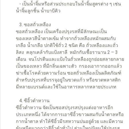
- เป็นน้ำจิ้มหรือส่วนประกอบในน้ำจิ้มสูตรต่าง ๆ เช่น
น้ำจิ้มลูกชิ้น น้ำบาบีคิว
3. ซอสถั่วเหลือง
ซอสถั่วเหลือง เป็นเครื่องปรุงรสที่มีลักษณะเป็น
ของเหลวสีน้ำตาลเข้ม ทำจากถั่วเหลืองหมักผสมกับ
เกลือ น้ำเกลือ ปกติใช้ถั่ว 2 ชนิด คือ ถั่วเหลืองและถั่ว
ลิสง คลุกเคล้ากับแป้งสาลี หมักกับเชื้อรานาน 2 – 3
เดือน จนโปรตีนและแป้งในถั่วเหลืองถูกย่อยสลายกลาย
เป็นของเหลว ที่มีกลิ่นเฉพาะตัว กรองเอากากออกแล้ว
ฆ่าเชื้อโรคด้วยความร้อน ซอสถั่วเหลืองเป็นผลิตภัณฑ์
สำหรับปรุงรสที่บรรจุอยู่ในขวดแก้ว หรือขวดพลาสติก
มีหลายแบรนด์และใช้ในอาหารหลากหลายประเภท
4. ซีอิ้วดำหวาน
ซีอิ้วดำหวาน จัดเป็นซอสปรุงรสปรุงแต่งอาหารอีก
ประเภทหนึ่ง ได้จากการเอาซีอิ้วขาวผสมกับน้ำตาลหรือ
กากน้ำตาล ทำให้ซีอิ้วมีรสหวานปนอยู่ด้วย และมีความ
ข้นหนืดมากกว่าสีอิ้วดำทั่วไป ส่วนใหญ่นิยมใช้ปรุงรส