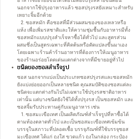
อาหารจึงอร่อยขึ้นได้โดยไม่ต้องปรุงหลายขั้นตอน
นอกจากใช้ปรุงอาหารแล้ว ซอสปรุงรสยังเหมาะสำหรับ
เหยาะจิ้มอีกด้วย
2. ซอสหมัก คือซอสที่มีส่วนผสมของของเหลวหรือ
แห้ง เพื่อเพิ่มรสชาติและให้ความชุ่มชื้นกับอาหารมีทั้ง
ซอสหมักแบบปรุงสำเร็จหาซื้อได้ทั่วไป และสูตรส่วน
ผสมซึ่งเป็นสูตรเฉพาะที่คิดต้นหรือดัดแปลงขึ้นมาเอง
โดยเฉพาะร้านค้าร้านอาหารที่ต้องการให้เมนูอาหาร
ของร้านอร่อยโดดเด่นแตกต่างจากที่มีขายอยู่ทั่วไป
ชนิดของซอสสำเร็จรูป
ซอส นอกจากแบ่งเป็นประเภทซอสปรุงรสและซอสหมัก
ยังแบ่งย่อยออกเป็นหลายชนิด คุณสมบัติของซอสแต่ละ
ชนิดจะแตกต่างกันไปไม่เฉพาะใช้ปรุงรสชาติอาหาร
เท่านั้น แต่บางชนิดยังใช้ได้ทั้งปรุงรส เป็นซอสหมัก และ
ซอสจิ้มรับประทานคู่กับเมนูอาหาร เช่น
1. ซอสมะเขือเทศ เป็นผลิตภัณฑ์สำเร็จรูปที่หาซื้อได้
ตามท้องตลาดทั่วไป และเป็นซอสมะเขือเทศเข้มข้น
บรรจุในสภาวะที่ปลอดเชื้อ บรรจุภัณฑ์ที่ใช้บรรจุซอส
มะเขือเทศ ได้แก่ ถุงใส ขวดแก้ว ถุงในกล่อง กระป๋อง