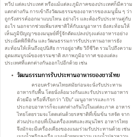
ทวีป แต่ละประเทศ หรือแม้แต่ละภูมิภาคของประเทศก็มีความ
แตกต่างกัน การเข้าถึงวัฒนธรรมของอาหารของเมนูนั้น ๆ ว่า
ถูกรังสรรค์ออกมาแบบไหน อย่างไร และต้องรับประทานคู่กับ
อะไร นอกจากช่วยเพิ่มรสชาติให้กับเมนูอาหาร ยังสะท้อนให้
เห็นภูมิปัญญาของมนุษย์ที่รู้จักดัดแปลงปรุงแต่งอาหารอย่าง
ประณีตพิถีพิถัน และวัฒนธรรมการรับประทานอาหารยัง
สะท้อนให้เห็นถึงอุปนิสัย การอยู่อาศัย วิถีชีวิต รวมไปถึงความ
อุดมสมบูรณ์ของธรรมชาติ สภาพภูมิอากาศ ของแต่ละ
ประเทศที่แตกต่างกันออกไปอีกด้วย เช่น
วัฒนธรรมการรับประทานอาหารของชาวไทย
ครอบครัวคนไทยสมัยก่อนจะนั่งรับประทาน
อาหารกับพื้น โดยนั่งล้อมวงกันและรับประทานอาหาร
ด้วยมือ หรือที่เรียกว่า “เปิบ” เมนูอาหารและการ
ประกอบอาหารก็จะแตกต่างกันไปในแต่ละภาค อาหาร
ไทยโดยรวมจะโดดเด่นด้วยรสชาติที่เข็มข้น รสจัด จาก
ส่วนประกอบที่เป็นเครื่องเทศและสมุนไพร อาหารไทย
จึงมักจะมีเครื่องเคียงของแนมร่วมรับประทานด้วย เช่น
เมนูน้ำพริกลงเรือ แนมด้วยหมูหวาน เมนูน้ำปลาหวาน