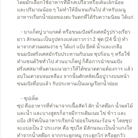
โดยมักเลือกใช้อาหารที่มีรสเปรี้ยวหรือเค็มเล็กน้อย
และปริมาณน้อย ๆ ไม่ทำให้อิ่มจนเกินไป สำหรับเมนู
อาหารเรียกน้ำย่อยของตะวันตกที่ได้รับความนิยม ได้แก่
- บาแก็ตปู บาแกตต์ หรือขนมปังฝรั่งเศสมีรูปร่างเรียว
ยาว ลักษณะเป็นรูปทรงแท่งยาวกว่า 2 ฟุต (24 นิ้ว) ทำ
มาจากส่วนผสมง่าย ๆ ได้แก่ แป้ง ยีสต์ น้ำและเกลือ
ขนมปังฝรั่งเศสมักรับประทานกับเนย ซุปร้อน ๆ หรือใช้
ทำแซนด์วิชทั่วไป ส่วนบาเก็ตปู ก็คือการนำขนมปัง
ฝรั่งเศสมาหั่นตามแนวยาวให้ได้ขนาดตามต้องการ แล้ว
อบในเตาอบจนเหลือง จากนั้นตักสลัดเนื้อปูวางบนหน้า
ขนมปังที่อบแล้ว รับประทานเป็นเมนูเรียกน้ำย่อย
- ซุปเห็ด
ซุป คืออาหารที่ทำมาจากเนื้อสัตว์ ผัก น้ำสต๊อก น้ำผลไม้
และน้ำ และบางสูตรก็อาจมีการเติมเนย ไข่ ข้าว และ
แป้ง เสิร์ฟเป็นอาหารเรียกน้ำย่อยในขณะร้อน ๆ โดยซุป
จะแบ่งเป็น 2 ประเภท คือ ซุปใส มีลักษณะเป็นน้ำแกงใส
ทำจากน้ำสต๊อก จากกระดูกหมู กระดูกไก่ หรือดูกวัว