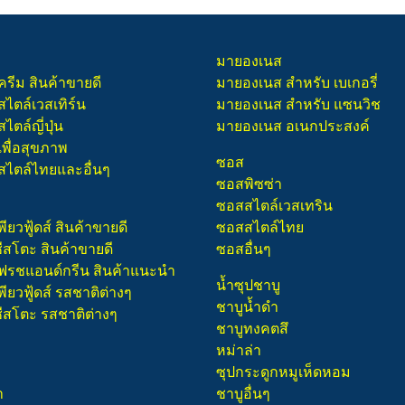
มายองเนส
ครีม สินค้าขายดี
มายองเนส สำหรับ เบเกอรี่
สไตล์เวสเทิร์น
มายองเนส สำหรับ แซนวิช
ไตล์ญี่ปุ่น
มายองเนส อเนกประสงค์
เพื่อสุขภาพ
ซอส
สไตล์ไทยและอื่นๆ
ซอสพิซซ่า
ซอสสไตล์เวสเทริน
พียวฟู้ดส์ สินค้าขายดี
ซอสสไตล์ไทย
ชีสโตะ สินค้าขายดี
ซอสอื่นๆ
 เฟรชแอนด์กรีน สินค้าแนะนำ
น้ำซุปชาบู
พียวฟู้ดส์ รสชาติต่างๆ
ชาบูน้ำดำ
ชีสโตะ รสชาติต่างๆ
ชาบูทงคตสึ
หม่าล่า
ซุปกระดูกหมูเห็ดหอม
า
ชาบูอื่นๆ