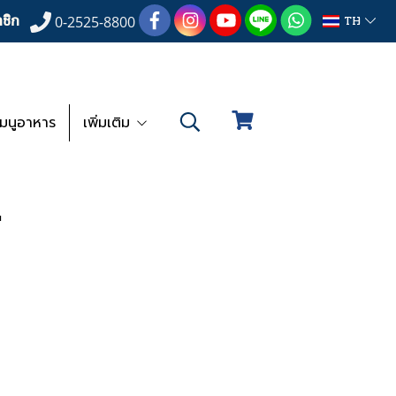
ชิก
TH
0-2525-8800
เมนูอาหาร
เพิ่มเติม
"