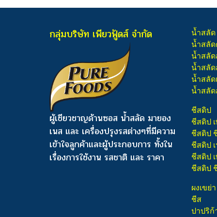
กลุ่มบริษัท เพียวฟู้ดส์ จำกัด
น้ำสลัด
น้ำสลัด
น้ำสลัด
น้ำสลัดส
น้ำสลัด
น้ำสลัด
ชีสดิป
ผู้เชียวชาญด้านซอส น้ำสลัด มายอง
ชีสดิป เ
เนส และ เครื่องปรุงรสต่างๆ
ที่มีความ
ชีสดิป 
เข้าใจลูกค้าและผู้ประกอบการ ทั้งใน
ชีสดิป
เรื่องการใช้งาน รสชาติ และ ราคา
ชีสดิป เ
ชีสดิป 
ผงเขย่า
ชีส
ปาปริก้