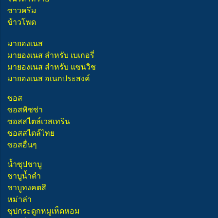
ซาวครีม
ข้าวโพด
มายองเนส
มายองเนส สำหรับ เบเกอรี่
มายองเนส สำหรับ แซนวิช
มายองเนส อเนกประสงค์
ซอส
ซอสพิซซ่า
ซอสสไตล์เวสเทริน
ซอสสไตล์ไทย
ซอสอื่นๆ
น้ำซุปชาบู
ชาบูน้ำดำ
ชาบูทงคตสึ
หม่าล่า
ซุปกระดูกหมูเห็ดหอม