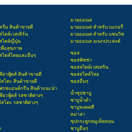
มายองเนส
ครีม สินค้าขายดี
มายองเนส สำหรับ เบเกอรี่
สไตล์เวสเทิร์น
มายองเนส สำหรับ แซนวิช
ไตล์ญี่ปุ่น
มายองเนส อเนกประสงค์
เพื่อสุขภาพ
ซอส
สไตล์ไทยและอื่นๆ
ซอสพิซซ่า
ซอสสไตล์เวสเทริน
พียวฟู้ดส์ สินค้าขายดี
ซอสสไตล์ไทย
ชีสโตะ สินค้าขายดี
ซอสอื่นๆ
 เฟรชแอนด์กรีน สินค้าแนะนำ
น้ำซุปชาบู
พียวฟู้ดส์ รสชาติต่างๆ
ชาบูน้ำดำ
ชีสโตะ รสชาติต่างๆ
ชาบูทงคตสึ
หม่าล่า
ซุปกระดูกหมูเห็ดหอม
า
ชาบูอื่นๆ