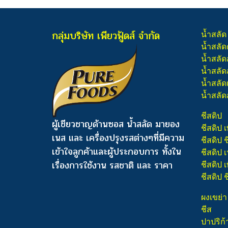
กลุ่มบริษัท เพียวฟู้ดส์ จำกัด
น้ำสลัด
น้ำสลัด
น้ำสลัด
น้ำสลัดส
น้ำสลัด
น้ำสลัด
ชีสดิป
ผู้เชียวชาญด้านซอส น้ำสลัด มายอง
ชีสดิป เ
เนส และ เครื่องปรุงรสต่างๆ
ที่มีความ
ชีสดิป 
เข้าใจลูกค้าและผู้ประกอบการ ทั้งใน
ชีสดิป
เรื่องการใช้งาน รสชาติ และ ราคา
ชีสดิป เ
ชีสดิป 
ผงเขย่า
ชีส
ปาปริก้