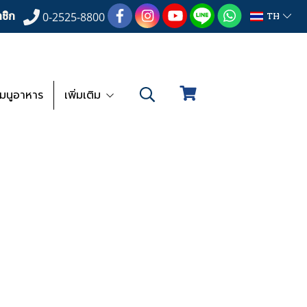
ชิก
TH
0-2525-8800
เมนูอาหาร
เพิ่มเติม