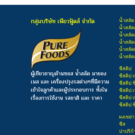
กลุ่มบริษัท เพียวฟู้ดส์ จำกัด
น้ำสลัด
น้ำสลัด
น้ำสลัด
น้ำสลัดส
น้ำสลัด
น้ำสลัด
ชีสดิป
ผู้เชียวชาญด้านซอส น้ำสลัด มายอง
ชีสดิป เ
เนส และ เครื่องปรุงรสต่างๆ
ที่มีความ
ชีสดิป 
เข้าใจลูกค้าและผู้ประกอบการ ทั้งใน
ชีสดิป
เรื่องการใช้งาน รสชาติ และ ราคา
ชีสดิป เ
ชีสดิป 
ผงเขย่า
ชีส
ปาปริก้