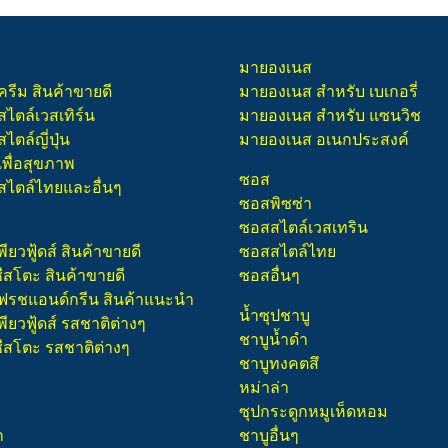
มายองเนส
ครีม สินค้าขายดี
มายองเนส สำหรับ เบเกอรี่
สไตล์เวสเทิร์น
มายองเนส สำหรับ แซนวิช
ไตล์ญี่ปุ่น
มายองเนส อเนกประสงค์
เพื่อสุขภาพ
ซอส
สไตล์ไทยและอื่นๆ
ซอสพิซซ่า
ซอสสไตล์เวสเทริน
พียวฟู้ดส์ สินค้าขายดี
ซอสสไตล์ไทย
ชีสโตะ สินค้าขายดี
ซอสอื่นๆ
 เฟรชแอนด์กรีน สินค้าแนะนำ
น้ำซุปชาบู
พียวฟู้ดส์ รสชาติต่างๆ
ชาบูน้ำดำ
ชีสโตะ รสชาติต่างๆ
ชาบูทงคตสึ
หม่าล่า
ซุปกระดูกหมูเห็ดหอม
า
ชาบูอื่นๆ