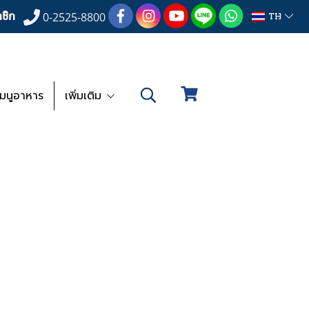
ชิก
TH
0-2525-8800
เมนูอาหาร
เพิ่มเติม