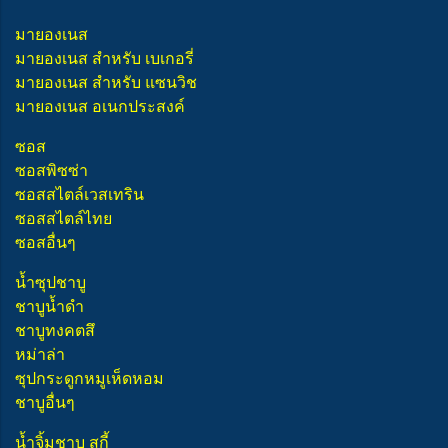
มายองเนส
มายองเนส สำหรับ เบเกอรี่
มายองเนส สำหรับ แซนวิช
มายองเนส อเนกประสงค์
ซอส
ซอสพิซซ่า
ซอสสไตล์เวสเทริน
ซอสสไตล์ไทย
ซอสอื่นๆ
น้ำซุปชาบู
ชาบูน้ำดำ
ชาบูทงคตสึ
หม่าล่า
ซุปกระดูกหมูเห็ดหอม
ชาบูอื่นๆ
น้ำจิ้มชาบู สุกี้