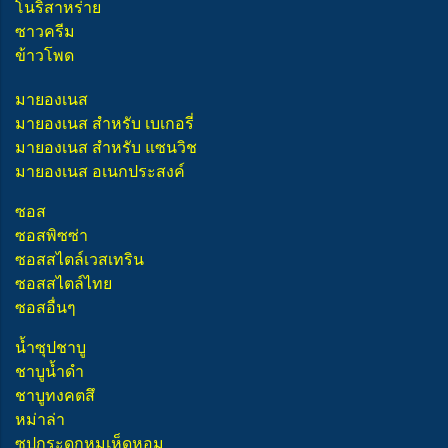
โนริสาหร่าย
ซาวครีม
ข้าวโพด
มายองเนส
มายองเนส สำหรับ เบเกอรี่
มายองเนส สำหรับ แซนวิช
มายองเนส อเนกประสงค์
ซอส
ซอสพิซซ่า
ซอสสไตล์เวสเทริน
ซอสสไตล์ไทย
ซอสอื่นๆ
น้ำซุปชาบู
ชาบูน้ำดำ
ชาบูทงคตสึ
หม่าล่า
ซุปกระดูกหมูเห็ดหอม