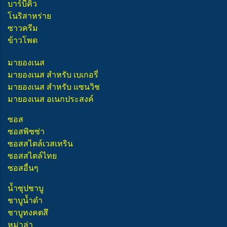
บาร์บีคิว
โนริสาหร่าย
ซาวครีม
ข้าวโพด
มายองเนส
มายองเนส สำหรับ เบเกอรี่
มายองเนส สำหรับ แซนวิช
มายองเนส อเนกประสงค์
ซอส
ซอสพิซซ่า
ซอสสไตล์เวสเทริน
ซอสสไตล์ไทย
ซอสอื่นๆ
น้ำซุปชาบู
ชาบูน้ำดำ
ชาบูทงคตสึ
หม่าล่า