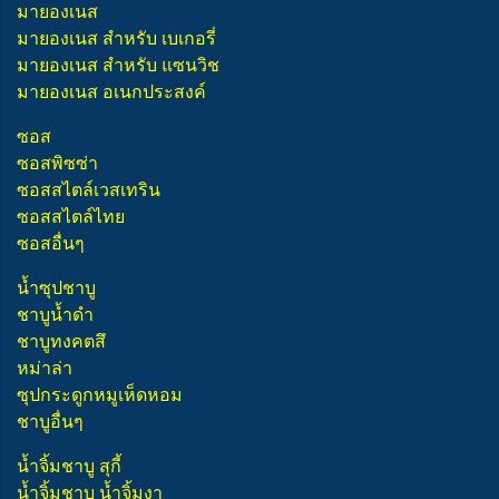
มายองเนส
มายองเนส สำหรับ เบเกอรี่
มายองเนส สำหรับ แซนวิช
มายองเนส อเนกประสงค์
ซอส
ซอสพิซซ่า
ซอสสไตล์เวสเทริน
ซอสสไตล์ไทย
ซอสอื่นๆ
น้ำซุปชาบู
ชาบูน้ำดำ
ชาบูทงคตสึ
หม่าล่า
ซุปกระดูกหมูเห็ดหอม
ชาบูอื่นๆ
น้ำจิ้มชาบู สุกี้
น้ำจิ้มชาบู น้ำจิ้มงา